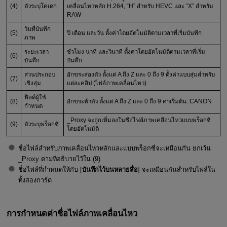
(4)
ตัวระบุโคเดก
เคลื่อนไหวหลัก H.264, “H” สำหรับ HEVC และ “X” สำหรับ
RAW
วันที่บันทึก
(5)
ปี เดือน และวัน ตั้งค่าโดยอัตโนมัติตามเวลาที่เริ่มบันทึก
ภาพ
ระยะเวลา
ชั่วโมง นาที และวินาที ตั้งค่าโดยอัตโนมัติตามเวลาที่เริ่ม
(6)
บันทึก
บันทึก
ส่วนประกอบ
อักขระสองตัว ตั้งแต่ A ถึง Z และ 0 ถึง 9 ตั้งค่าแบบสุ่มสำหรับ
(7)
เชิงสุ่ม
แต่ละคลิป (ไฟล์ภาพเคลื่อนไหว)
ฟิลด์ผู้ใช้
(8)
อักขระห้าตัว ตั้งแต่ A ถึง Z และ 0 ถึง 9 ค่าเริ่มต้น: CANON
กำหนด
_Proxy จะถูกเพิ่มลงในชื่อไฟล์ภาพเคลื่อนไหวแบบพร็อกซี่
(9)
ตัวระบุพร็อกซี่
โดยอัตโนมัติ
ชื่อไฟล์สำหรับภาพเคลื่อนไหวหลักและแบบพร็อกซี่จะเหมือนกัน ยกเว้น
_Proxy ตามที่อธิบายไว้ใน (9)
ชื่อไฟล์ที่กำหนดให้กับ [
บันทึกไว้บนหลายสื่อ
] จะเหมือนกันสำหรับไฟล์ใน
ทั้งสองการ์ด
การกำหนดค่าชื่อไฟล์ภาพเคลื่อนไหว