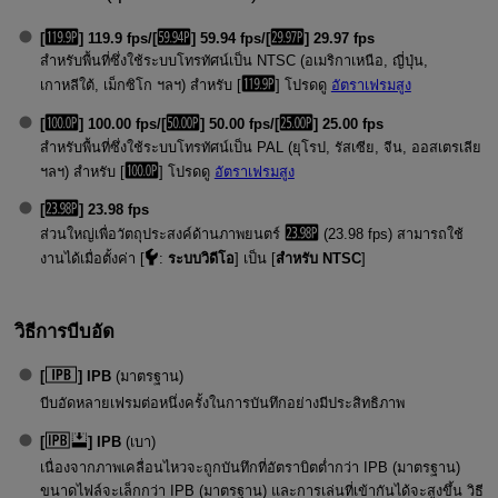
[
] 119.9 fps/[
] 59.94 fps/[
] 29.97 fps
สำหรับพื้นที่ซึ่งใช้ระบบโทรทัศน์เป็น NTSC (อเมริกาเหนือ, ญี่ปุ่น,
เกาหลีใต้, เม็กซิโก ฯลฯ) สำหรับ [
] โปรดดู
อัตราเฟรมสูง
[
] 100.00 fps/[
] 50.00 fps/[
] 25.00 fps
สำหรับพื้นที่ซึ่งใช้ระบบโทรทัศน์เป็น PAL (ยุโรป, รัสเซีย, จีน, ออสเตรเลีย
ฯลฯ) สำหรับ [
] โปรดดู
อัตราเฟรมสูง
[
] 23.98 fps
ส่วนใหญ่เพื่อวัตถุประสงค์ด้านภาพยนตร์
(23.98 fps) สามารถใช้
งานได้เมื่อตั้งค่า [
:
ระบบวิดีโอ
] เป็น [
สำหรับ NTSC
]
วิธีการบีบอัด
[
] IPB
(มาตรฐาน)
บีบอัดหลายเฟรมต่อหนึ่งครั้งในการบันทึกอย่างมีประสิทธิภาพ
[
] IPB
(เบา)
เนื่องจากภาพเคลื่อนไหวจะถูกบันทึกที่อัตราบิตต่ำกว่า IPB (มาตรฐาน)
ขนาดไฟล์จะเล็กกว่า IPB (มาตรฐาน) และการเล่นที่เข้ากันได้จะสูงขึ้น วิธี