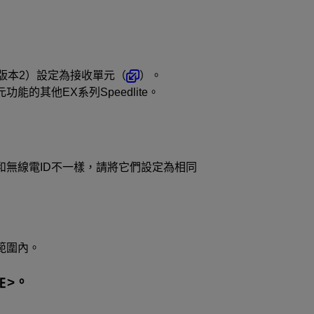
（版本2）
設定為接收單元（
）。
的其他EX系列Speedlite。
和無線電ID不一樣，請將它們設定為相同
範圍內。
。