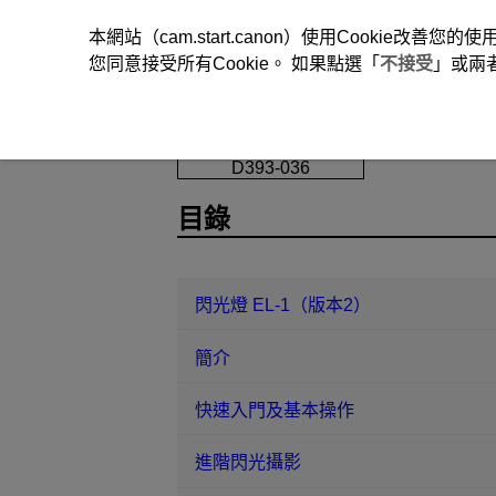
本網站（cam.start.canon）使用Cookie
您同意接受所有Cookie。 如果點選「
不接受
」或兩
閃光燈 EL-1（版本2）
無線電傳送
D393-036
目錄
閃光燈 EL-1（版本2）
簡介
快速入門及基本操作
進階閃光攝影