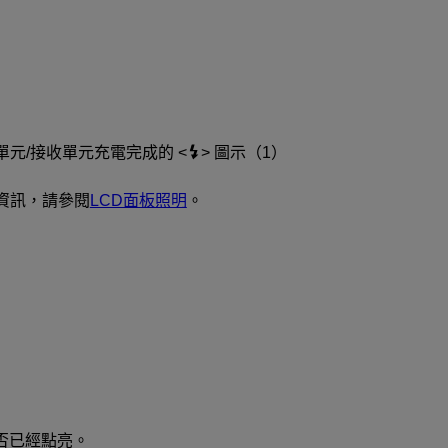
單元/接收單元充電完成的
圖示（1）
資訊，請參閱
LCD面板照明
。
否已經點亮。