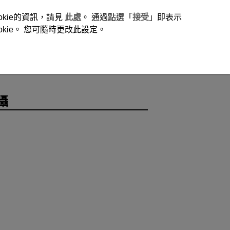
okie的資訊，請見
此處
。 通過點選「
接受
」即表示
ie。 您可隨時更改此設定。
攝