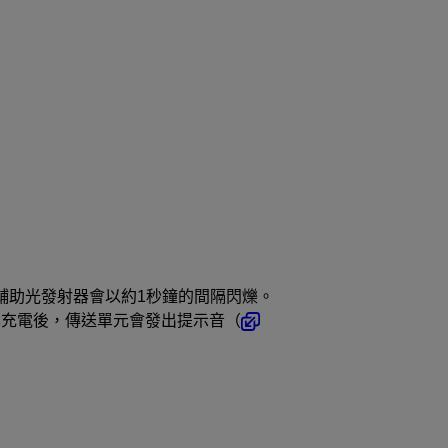
輔助光發射器會以約1秒鐘的間隔閃爍。
燈皆已充電後，傳送單元會發出提示音（