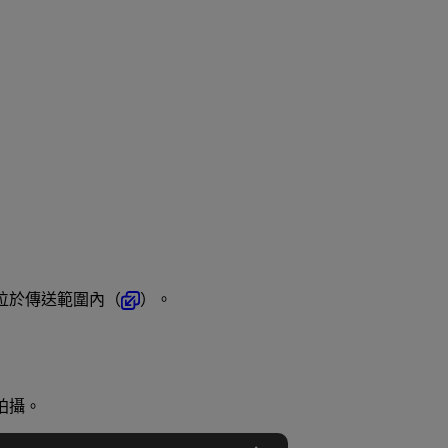
位於傳送範圍內（
）。
拍攝。