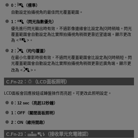
0：
（標準）
自動設定拍攝視角的最佳閃光覆蓋範圍。
1：
（閃光指數優先）
優先進行閃光輸出時有效，不過影像邊緣會比設定為[0]時稍暗。閃光
覆蓋範圍會自動設定為比實際拍攝視角稍微更靠近望遠端。顯示更改
為
。
2：
（均勻覆蓋）
在最小化暈影時很有效，不過閃光覆蓋範圍會比設定為[0]時稍短。閃
光覆蓋範圍會自動設定為比實際拍攝視角稍微更靠近廣角端。顯示更
改為
。
C.Fn-22：
（LCD面板照明）
LCD面板會回應按鈕或轉盤操作而亮起。可更改此照明設定。
0：
12 sec
（亮起12秒鐘）
1：OFF（關閉面板照明）
2：ON（維持開啟）
C.Fn-23：
（接收單元充電確認）