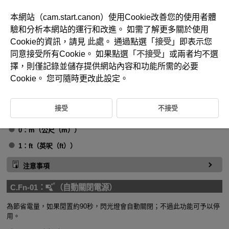
本網站（cam.start.canon）使用Cookie改善您的使用者體
驗和分析本網站的運行和改進。 如需了解更多關於使用
Cookie的資訊，請見
此處
。 通過點選「
接受
」即表示您
D393-054
同意接受所有Cookie。 如果點選「
不接受
」或兩者均不選
使用自訂功能客製化
擇，則僅記錄並儲存提供網站內容和功能所需的必要
Cookie。 您可隨時更改此設定。
C.Fn-00：
（距離指示顯示）
接受
不接受
您可以選擇以公尺或英呎在LCD面板上顯示距離。
0：m（公尺（m））
1：ft（英呎（ft））
注意事項
C.Fn-01：
（自動關閉電源）
為節省電量，如果閒置約90秒，閃光燈會自動關閉；不過此功能可予以停
用。