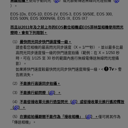
無線拍攝。
使用手動閃光（
）或光脈衝傳送無線閃光燈拍攝（
）。
EOS-1Ds
,
EOS-1D
,
EOS-1V
,
EOS-3
,
EOS 50/50E
,
EOS 300
,
EOS 500N
,
EOS 3000N/66
,
EOS IX
,
EOS IX7
而且以2011年及之前上市的EOS數位相機或EOS菲林型相機使用閃光
燈時，會有下列限制。
（1）
最快閃光同步快門速度慢一級。
請查看您相機的最高閃光同步速度（X = 1/***秒），並以最多比最
高閃光同步速度慢一級的快門速度拍攝（範例：在 X = 1/250 秒
時，可在 1/125 至 30 秒的範圍內進行無線電傳送無線閃光燈攝
影）。
如果將快門速度較最快閃光同步快門速度降慢一級，
警
告將消失。
（2）
不能進行高速同步拍攝。
（3）
不能進行組閃燈（
）。
（4）
不能從接收單元進行造型閃光（
）或從接收單元進行遙控釋放
（
）。
（5）
在連結拍攝期間不能作為「接收相機」（
）。
僅可將其作為
「傳送相機」。