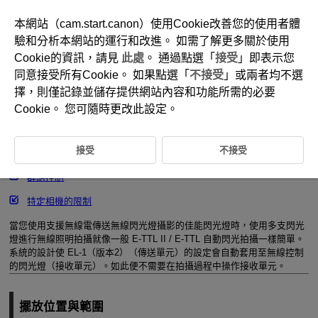
本網站（cam.start.canon）使用Cookie改善您的使用者體
驗和分析本網站的運行和改進。 如需了解更多關於使用
Cookie的資訊，請見
此處
。 通過點選「
接受
」即表示您
D393-034
同意接受所有Cookie。 如果點選「
不接受
」或兩者均不選
無線電傳送無線閃光拍攝
擇，則僅記錄並儲存提供網站內容和功能所需的必要
Cookie。 您可隨時更改此設定。
擺放位置與範圍
接受
不接受
無線電傳送與光脈衝傳送之間的差異
群組控制
特定相機的限制
當您使用支援無線電傳送無線閃光燈攝影的佳能閃光燈時，使用多支閃光
燈進行無線照明拍攝就像一般
E-TTL II
/
E-TTL
自動閃光拍攝一樣簡單。
系統的設計使
EL-1（版本2）
（傳送單元）的設定會自動套用至無線控制
的閃光燈（接收單元）。如此便不需要在拍攝過程中操作接收單元。
擺放位置與範圍