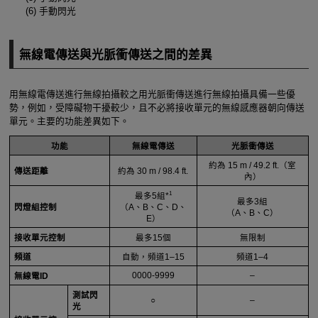
(6) 手動閃光
無線電傳送與光脈衝傳送之間的差異
用無線電傳送進行無線拍攝較之用光脈衝傳送進行無線拍攝具備一些優
勢，例如，受障礙物干擾較少，且不必將接收單元的無線感應器朝向傳送
單元。主要的功能差異如下。
功能
無線電傳送
光脈衝傳送
約為
15 m
/
49.2 ft.
（室
傳送距離
約為
30 m
/
98.4 ft.
內）
1
最多5組*
最多3組
閃燈組控制
（A、B、C、D、
（A、B、C）
E）
接收單元控制
最多15個
無限制
頻道
自動，頻道1–15
頻道1–4
0000-9999
–
無線電ID
測試閃
○
–
光