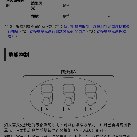
接收單元控
造型閃
2
–
制
是*
光
3
–
釋放
是*
1-3：根據相機不同而有限制（*1：
特定相機的限制
、
以燈組特定閃燈模式進
行拍攝
，*2：
從接收單元進行測試閃光/造型閃光
，*3：
從接收單元遙控釋
放
）。
群組控制
閃燈組A
如果需要更多燈光或複雜的照明，可以新增接收單元。針對已新增的接收
單元，只要指定您希望變較亮的閃燈組（A、B或C）即可。
例如，當三支接收單元設定為閃燈組
時，它們全都作為A組中的