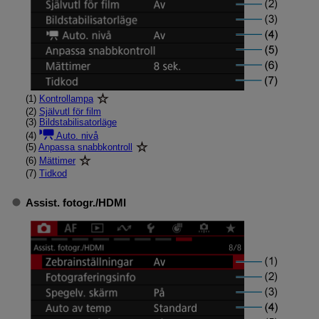
(1)
Kontrollampa
(2)
Självutl för film
(3)
Bildstabilisatorläge
(4)
Auto. nivå
(5)
Anpassa snabbkontroll
(6)
Mättimer
(7)
Tidkod
Assist. fotogr.
/
HDMI