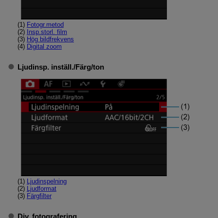
(1)
Fotogr.metod
(2)
Insp.storl. film
(3)
Hög bildfrekvens
(4)
Digital zoom
Ljudinsp. inställ.
/
Färg/ton
(1)
Ljudinspelning
(2)
Ljudformat
(3)
Färgfilter
Div. fotografering