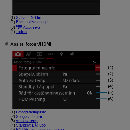
(1)
Självutl för film
(2)
Bildstabilisatorläge
(3)
Auto. nivå
(4)
Tidkod
Assist. fotogr.
/
HDMI
(1)
Fotograferingsinfo
(2)
Spegelv. skärm
(3)
Auto av temp
(4)
Standby: Låg uppl
(5)
Råd för avstängningsvarning