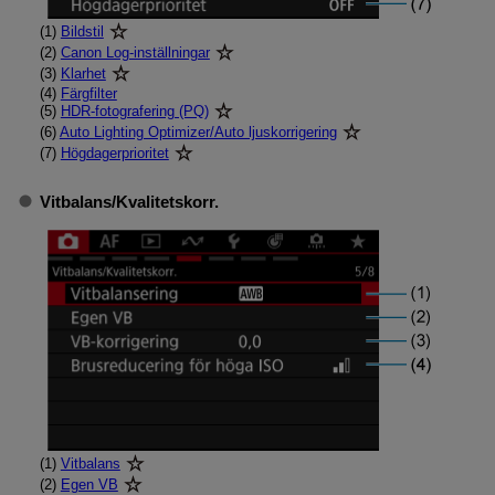
(1)
Bildstil
(2)
Canon Log-inställningar
(3)
Klarhet
(4)
Färgfilter
(5)
HDR-fotografering (PQ)
(6)
Auto Lighting Optimizer/Auto ljuskorrigering
(7)
Högdagerprioritet
Vitbalans
/
Kvalitetskorr.
(1)
Vitbalans
(2)
Egen VB