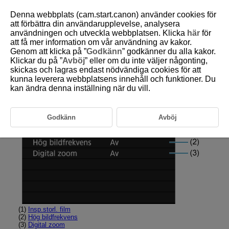
Denna webbplats (cam.start.canon) använder cookies för
att förbättra din användarupplevelse, analysera
användningen och utveckla webbplatsen. Klicka
här
för
att få mer information om vår användning av kakor.
D292-039
Genom att klicka på ”
Godkänn
” godkänner du alla kakor.
Klickar du på ”
Avböj
” eller om du inte väljer någonting,
Flikmenyer: Filminspelning
skickas och lagras endast nödvändiga cookies för att
kunna leverera webbplatsens innehåll och funktioner. Du
kan ändra denna inställning när du vill.
Bildkval./-storlek
Godkänn
Avböj
(1)
Insp.storl. film
(2)
Hög bildfrekvens
(3)
Digital zoom