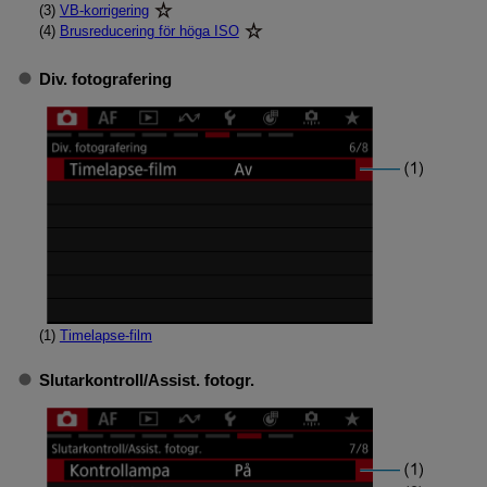
(3)
VB-korrigering
(4)
Brusreducering för höga ISO
Div. fotografering
(1)
Timelapse-film
Slutarkontroll
/
Assist. fotogr.