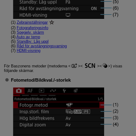
(1)
Zebrainställningar
(2)
Fotograferingsinfo
(3)
Spegelv. skärm
(4)
Auto av temp
(5)
Standby: Låg uppl
(6)
Råd för avstängningsvarning
(7)
HDMI-visning
För Baszonens metoder (metoderna
) visas
följande skärmar.
Fotometod
/
Bildkval./-storlek