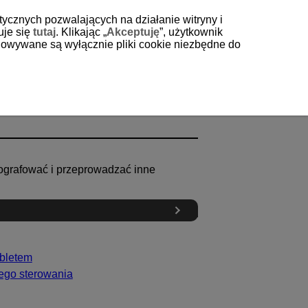
tycznych pozwalających na działanie witryny i
uje się
tutaj
. Klikając „
Akceptuję
”, użytkownik
echowywane są wyłącznie pliki cookie niezbędne do
otografować i przeprowadzać inne
abletem
ego sterowania