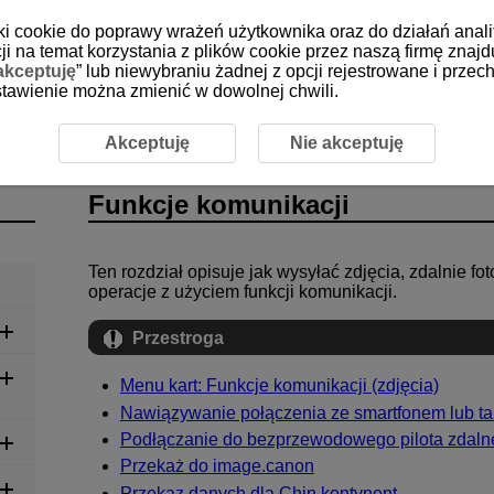
iki cookie do poprawy wrażeń użytkownika oraz do działań anali
i na temat korzystania z plików cookie przez naszą firmę znajd
akceptuję
” lub niewybraniu żadnej z opcji rejestrowane i prz
 ustawienie można zmienić w dowolnej chwili.
Akceptuję
Nie akceptuję
Funkcje komunikacji
Ten rozdział opisuje jak wysyłać zdjęcia, zdalnie f
operacje z użyciem funkcji komunikacji.
Przestroga
Menu kart: Funkcje komunikacji (zdjęcia)
Nawiązywanie połączenia ze smartfonem lub t
Podłączanie do bezprzewodowego pilota zdaln
Przekaż do image.canon
Przekaz danych dla Chin kontynent.