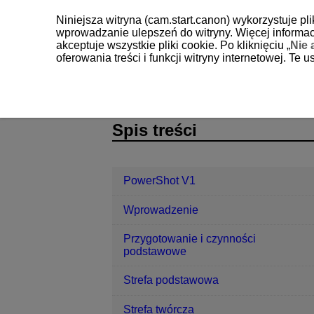
Niniejsza witryna (cam.start.canon) wykorzystuje pl
wprowadzanie ulepszeń do witryny. Więcej informacj
akceptuje wszystkie pliki cookie. Po kliknięciu „
Nie 
oferowania treści i funkcji witryny internetowej. Te
PowerShot V1
Funkcje komunikacji
D292-138
Spis treści
PowerShot V1
Wprowadzenie
Przygotowanie i czynności
podstawowe
Strefa podstawowa
Strefa twórcza