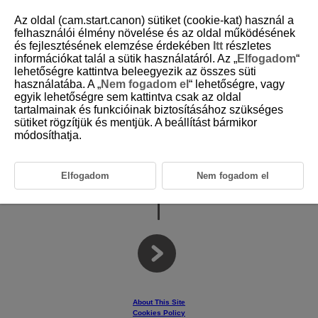
Az oldal (cam.start.canon) sütiket (cookie-kat) használ a
felhasználói élmény növelése és az oldal működésének
és fejlesztésének elemzése érdekében
Itt
részletes
információkat talál a sütik használatáról. Az „
Elfogadom
“
D403-001
lehetőségre kattintva beleegyezik az összes süti
használatába. A „
Nem fogadom el
“ lehetőségre, vagy
egyik lehetőségre sem kattintva csak az oldal
tartalmainak és funkcióinak biztosításához szükséges
Wireless Remote Control
sütiket rögzítjük és mentjük. A beállítást bármikor
módosíthatja.
Elfogadom
Nem fogadom el
Advanced User Guide
About This Site
Cookies Policy