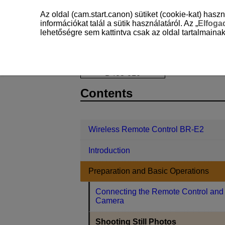
Az oldal (cam.start.canon) sütiket (cookie-kat) ha
információkat talál a sütik használatáról. Az „
Elfog
lehetőségre sem kattintva csak az oldal tartalmainak
Wireless Remote Control BR-E2
Pr
D403-010
Contents
Wireless Remote Control BR-E2
Introduction
Preparation and Basic Operations
Connecting the Remote Control and
Camera
Shooting Still Photos