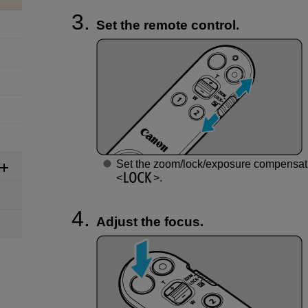
Set the remote control.
Set the zoom/lock/exposure compensatio
.
Adjust the focus.