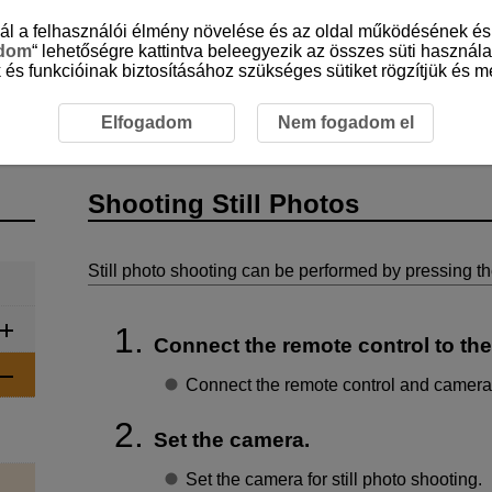
sznál a felhasználói élmény növelése és az oldal működésének 
adom
“ lehetőségre kattintva beleegyezik az összes süti használa
 és funkcióinak biztosításához szükséges sütiket rögzítjük és me
eparation and Basic Operations
Shooting Still Photos
Elfogadom
Nem fogadom el
Shooting Still Photos
Still photo shooting can be performed by pressing th
Connect the remote control to th
Connect the remote control and camera u
Set the camera.
Set the camera for still photo shooting.