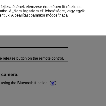
és fejlesztésének elemzése érdekében
Itt
részletes
tába. A „
Nem fogadom el
“ lehetőségre, vagy egyik
ntjük. A beállítást bármikor módosíthatja.
e release button on the remote control.
e camera.
sing the Bluetooth function. (
)