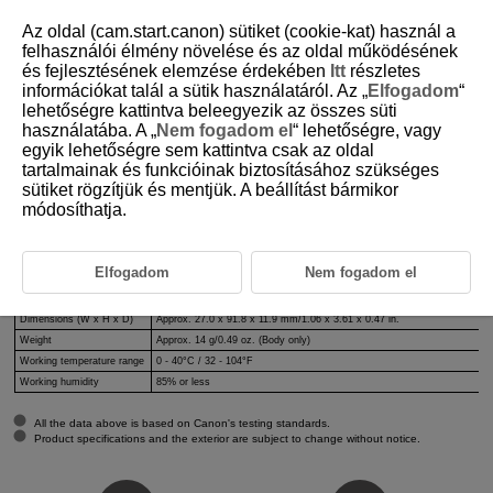
Az oldal (cam.start.canon) sütiket (cookie-kat) használ a
felhasználói élmény növelése és az oldal működésének
és fejlesztésének elemzése érdekében
Itt
részletes
információkat talál a sütik használatáról. Az „
Elfogadom
“
D151-031
lehetőségre kattintva beleegyezik az összes süti
használatába. A „
Nem fogadom el
“ lehetőségre, vagy
Specifications
egyik lehetőségre sem kattintva csak az oldal
tartalmainak és funkcióinak biztosításához szükséges
sütiket rögzítjük és mentjük. A beállítást bármikor
Type
Wireless Remote Control
módosíthatja.
Standard compliance
Bluetooth Specification Version 5.1 (Bluetooth low energy technology)
Transmission method
GFSK modulation
Approx. 5 m/16.4 ft. from the camera in any direction
Elfogadom
Nem fogadom el
Operating distance
* With no obstructions between the remote control and camera and no rad
Power source
Lithium button cell battery CR2032
Dimensions (W x H x D)
Approx. 27.0 x 91.8 x 11.9 mm/1.06 x 3.61 x 0.47 in.
Weight
Approx. 14 g/0.49 oz. (Body only)
Working temperature range
0 - 40°C / 32 - 104°F
Working humidity
85% or less
All the data above is based on Canon's testing standards.
Product specifications and the exterior are subject to change without notice.