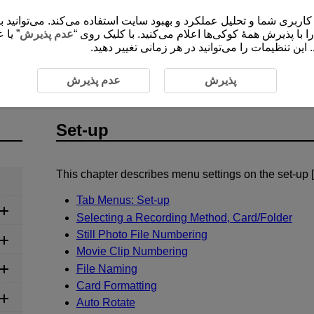
ی شما و تحلیل عملکرد و بهبود سایت استفاده می‌کند. می‌توانید برای کسب اطلاعات 
”،  با پذیرش همۀ کوکی‌ها اعلام می‌کنید. با کلیک روی
عدم پذیرش
یا عد
این تنظیمات را می‌توانید در هر زمانی تغییر دهید
پذیرش
عدم پذیرش
Set-up
This chapter describes menu settings on the set-up [
Tab Menus: Set-up
Selecting a Recording Method, Card/Folder
Still Photo File Numbering
Movie Clip Numbering
File Naming
Card Formatting
Auto Rotate