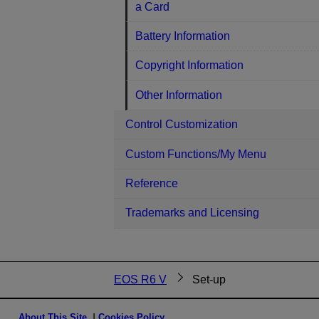
a Card
Battery Information
Copyright Information
Other Information
Control Customization
Custom Functions/My Menu
Reference
Trademarks and Licensing
EOS R6 V
Set-up
About This Site
Cookies Policy