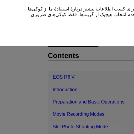
این سایت (cam.start.canon) بیشتر دربارۀ استفادۀ ما از کوکی‌ها
” م انتخاب هیچ‌یک از گزینه‌ها، فقط کوکی‌های ضروری
EOS R6 V
Set-up
D388-200
Contents
EOS R6 V
Introduction
Preparation and Basic Operations
Movie Recording Modes
Still Photo Shooting Mode