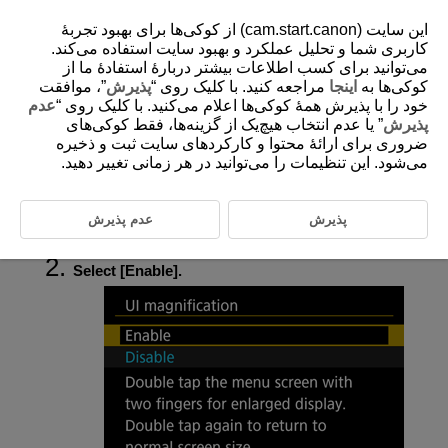
این سایت (cam.start.canon) از کوکی‌ها برای بهبود تجربۀ
کاربری شما و تحلیل عملکرد و بهبود سایت استفاده می‌کند.
می‌توانید برای کسب اطلاعات بیشتر دربارۀ استفادۀ ما از
کوکی‌ها به
اینجا
مراجعه کنید. با کلیک روی “
پذیرش
”، موافقت
D388-219
خود را با پذیرش همۀ کوکی‌ها اعلام می‌کنید. با کلیک روی “
عدم
UI Magnification
پذیرش
” یا عدم انتخاب هیچ‌یک از گزینه‌ها، فقط کوکی‌های
ضروری برای ارائۀ محتوا و کارکردهای سایت ثبت و ذخیره
می‌شود. این تنظیمات را می‌توانید در هر زمانی تغییر دهید.
You can magnify menu screens by double-tapping with two fingers.
Double-tap again to restore the original display size.
پذیرش
عدم پذیرش
Select [
:
UI magnification
] (
).
Select [
Enable
].