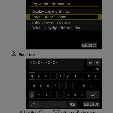
Enter text.
Use the
or
dial or
to select a