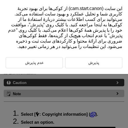
این سایت (cam.start.canon) از کوکی‌ها برای بهبود تجربۀ
کاربری شما و تحلیل عملکرد و بهبود سایت استفاده می‌کند.
می‌توانید برای کسب اطلاعات بیشتر دربارۀ استفادۀ ما از
کوکی‌ها به
اینجا
مراجعه کنید. با کلیک روی “
پذیرش
”، موافقت
D388-229
خود را با پذیرش همۀ کوکی‌ها اعلام می‌کنید. با کلیک روی “
عدم
Copyright Information
پذیرش
” یا عدم انتخاب هیچ‌یک از گزینه‌ها، فقط کوکی‌های
ضروری برای ارائۀ محتوا و کارکردهای سایت ثبت و ذخیره
می‌شود. این تنظیمات را می‌توانید در هر زمانی تغییر دهید.
Checking the Copyright Information
Deleting the Copyright Information
پذیرش
عدم پذیرش
When you set the copyright information, it will be recorded to the image
as Exif information.
Caution
Note
Select [
:
Copyright information
] (
).
Select an option.