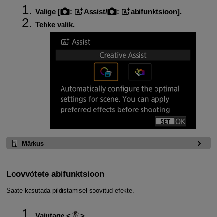
Valige [
:
Assist/
:
abifunktsioon
].
Tehke valik.
Märkus
Loovvõtete abifunktsioon
Saate kasutada pildistamisel soovitud efekte.
Vajutage
.