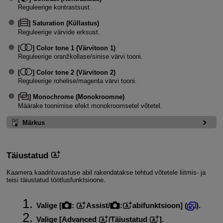
Reguleerige kontrastsust.
[
]
Saturation (Küllastus)
Reguleerige värvide erksust.
[
]
Color tone 1 (Värvitoon 1)
Reguleerige oranžkollase/sinise värvi tooni.
[
]
Color tone 2 (Värvitoon 2)
Reguleerige rohelise/magenta värvi tooni.
[
]
Monochrome (Monokroomne)
Määrake toonimise efekt monokroomsetel võtetel.
Märkus
Täiustatud
Kaamera kaadrituvastuse abil rakendatakse tehtud võtetele liitmis- ja
teisi täiustatud töötlusfunktsioone.
Valige [
:
Assist/
:
abifunktsioon
] (
).
Valige [
Advanced
/
Täiustatud
].