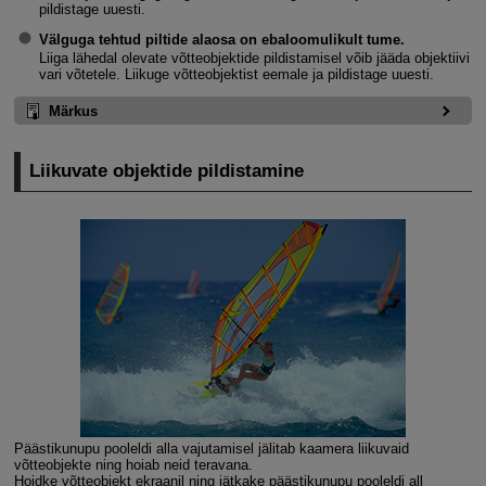
pildistage uuesti.
Välguga tehtud piltide alaosa on ebaloomulikult tume.
Liiga lähedal olevate võtteobjektide pildistamisel võib jääda objektiivi
vari võtetele. Liikuge võtteobjektist eemale ja pildistage uuesti.
Märkus
Liikuvate objektide pildistamine
Päästikunupu pooleldi alla vajutamisel jälitab kaamera liikuvaid
võtteobjekte ning hoiab neid teravana.
Hoidke võtteobjekt ekraanil ning jätkake päästikunupu pooleldi all