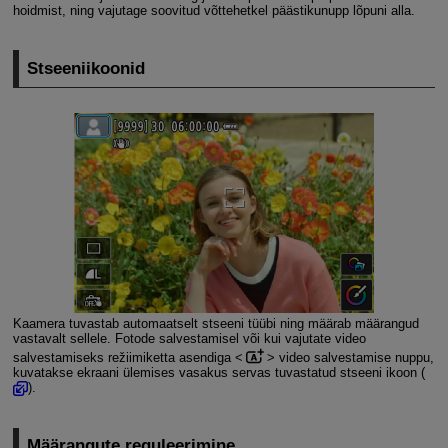
hoidmist, ning vajutage soovitud võttehetkel päästikunupp lõpuni alla.
Stseeniikoonid
Kaamera tuvastab automaatselt stseeni tüübi ning määrab määrangud
vastavalt sellele. Fotode salvestamisel või kui vajutate video
salvestamiseks režiimiketta asendiga
video salvestamise nuppu,
kuvatakse ekraani ülemises vasakus servas tuvastatud stseeni ikoon (
).
Määrangute reguleerimine