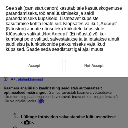
See sait (cam.start.canon) kasutab teie kasutuskogemuse
parandamiseks, töö analüüsimiseks ja saidi
parandamiseks küpsiseid. Lisateavet küpsiste
kasutamise kohta leiate
siit
. Klõpsates valikut „
Accept
“
D292-028
(Nõustun) annate nõusoleku kõikidele küpsistele.
Klõpsates valikut „
Not Accept
“ (Ei nõustu) või kui
Fotode salvestamine
kumbagi pole valitud, salvestatakse ja talletatakse ainult
saidi sisu ja funktsioonide pakkumiseks vajalikud
küpsised. Saade seda seadistust igal ajal muuta.
Liikuvate objektide pildistamine
Stseeniikoonid
Accept
Not Accept
Määrangute reguleerimine
A+: abifunktsioonid
Kaamera analüüsib kaadrit ning seadistab automaatselt
optimaalsed määrangud.
Samuti tuvastab kaamera võtteobjekti
liikumise ning saab reguleerida vastavalt teravust kas paigaloleva või
liikuva objekti jaoks (
).
Lülitage foto/video salvestamise lüliti asendisse
.