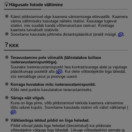
Hägusate fotode vältimine
Käest pildistamisel olge kaamera värisemisega ettevaatlik. Kaamera
värina vältimiseks kasutage näiteks statiivi. Kasutage tugevat
statiivi, mis suudab kanda võttevarustuse raskust. Kinnitage
kaamera turvaliselt statiivile.
Soovitame kasutada juhtmeta distantspäästikut (eraldi müügil,
).
KKK
Teravustamine pole võimalik (tähistatakse kollase
iseteravustamispunktiga).
Suunake iseteravustamispunkt hea kontrastsusega alale ja vajutage
päästikunupp pooleldi alla (
). Kui olete võtteobjektile liiga lähedal,
siis eemalduge pisut ja proovige uuesti.
Korraga kuvatakse mitu iseteravustamispunkti.
Kõiki neid punkte kasutatakse teravustamiseks.
Säriaja näit vilgub.
Kuna on liiga pime, võib pildistamisel tekkida kaamera värisemise
tõttu udune kujutis. Soovitame kasutada statiivi või välist välklampi (
).
Välklambiga tehtud pildid on liiga heledad.
Pildid võivad jääda liiga heledad (ülesäritatud) kui pildistate
võtteobjekte välguga liiga lähedalt. Liikuge võtteobjektist eemale ja