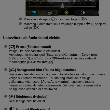
Määrake valijaga
ning vajutage
.
Määrangu lähtestamiseks vajutage nuppu
, seejärel
valige [
OK
].
Loovvõtete abifunktsiooni efektid
[
]
Preset (Eelseadistatud)
Valige üks eelseadistatud efektidest.
Arvestage, et määrangud [
Saturation/Küllastus
], [
Color tone
1/Värvitoon 1
] ja [
Color tone 2/Värvitoon 2
] ei ole saadaval
määranguga [
B&W/Mustvalge
].
[
]
Background blur (Tausta hägustamine)
Saate reguleerida tausta hägusust. Tausta teravamaks muutmiseks
valige suuremad väärtused. Tausta hägustamiseks valige
väiksemad väärtused. [
Auto/Automaatne
] reguleerib tausta
hägusust vastavalt heledustasemele. Sõltuvalt suumi asendist ei
pruugi osad asendid olla valitavad.
[
]
Brightness (Heledus)
Reguleerige pildi heledust.
[
]
Contrast (Kontrastsus)