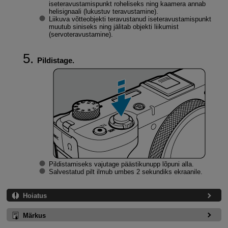
iseteravustamispunkt roheliseks ning kaamera annab
helisignaali (lukustuv teravustamine).
Liikuva võtteobjekti teravustanud iseteravustamispunkt
muutub siniseks ning jälitab objekti liikumist
(servoteravustamine).
Pildistage.
Pildistamiseks vajutage päästikunupp lõpuni alla.
Salvestatud pilt ilmub umbes 2 sekundiks ekraanile.
Hoiatus
Märkus