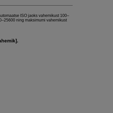
automaatse ISO jaoks vahemikust 100–
00–25600 ning maksimumi vahemikust
ahemik
].