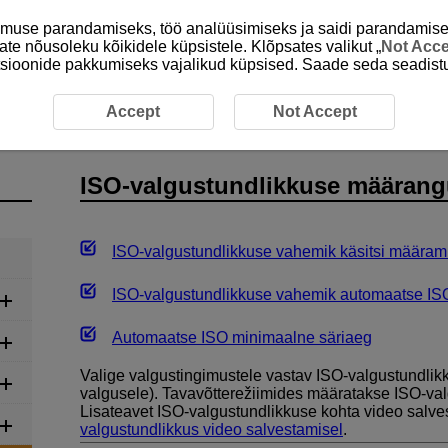
emuse parandamiseks, töö analüüsimiseks ja saidi parandamise
ate nõusoleku kõikidele küpsistele. Klõpsates valikut „
Not Acc
unktsioonide pakkumiseks vajalikud küpsised. Saade seda seadistu
Fotode salvestamine
ISO-valgustundlikkuse määrangud fot
Accept
Not Accept
ISO-valgustundlikkuse määrang
ISO-valgustundlikkuse vahemik käsitsi määram
ISO-valgustundlikkuse vahemik automaatse IS
Automaatse ISO minimaalne säriaeg
Valige valgustingimustele vastav ISO-valgustundlikk
valgusele). Tavavõtterežiimides määratakse ISO-val
Lisateavet ISO-valgustundlikkuse kohta video salves
valgustundlikkus video salvestamisel
.