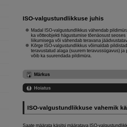
ISO-valgustundlikkuse juhis
Madal ISO-valgustundlikkus vähendab pildimüra, 
ka võtteobjekti hägustumise tõenäosust seoses 
liikumisega või vähendab teravana jäädvustatav
Kõrge ISO-valgustundlikkus võimaldab pildist
teravustatud alaga (suurem teravussügavus) ja
võib ka suurendada pildimüra.
Märkus
Hoiatus
ISO-valgustundlikkuse vahemik kä
Saate määrata käsitsi määratava ISO-valgustundli