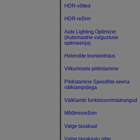
HDR-võtted
HDR-režiim
Auto Lighting Optimizer
(Automaatne valgustuse
optimeerija)
Helendite toonieelistus
Vilkumiseta pildistamine
Pildistamine Speedlite-seeria
välklampidega
Välklambi funktsioonimäärangud
Mõõtmisrežiim
Valge tasakaal
Valge tasakaalu nihe