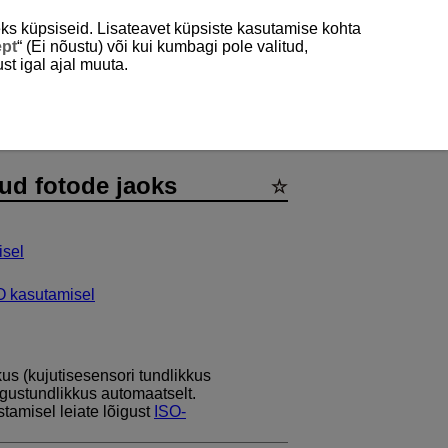
ks küpsiseid. Lisateavet küpsiste kasutamise kohta
ept
“ (Ei nõustu) või kui kumbagi pole valitud,
st igal ajal muuta.
ode jaoks
ud fotode jaoks
isel
O kasutamisel
us (kujutisesensori tundlikkus
gustundlikkus automaatselt.
tamisel leiate lõigust
ISO-