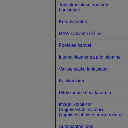
Tolmukustutuse andmete
hankimine
Korduvsäritus
RAW-sarivõtte režiim
Fookuse kahvel
Intervallitaimeriga pildistamine
Vaikse katiku funktsioon
Katikurežiim
Pildistamine ilma kaardita
Image Stabilizer
(Kujutisestabilisaator)
(kujutisestabiliseerimise režiim)
Automaatne lood