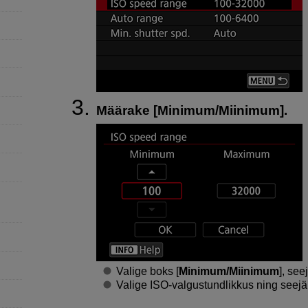
Määrake [
Minimum/Miinimum
].
Valige boks [
Minimum/Miinimum
], se
Valige ISO-valgustundlikkus ning seej