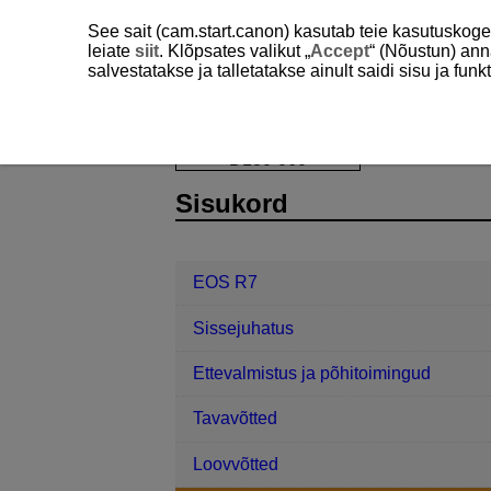
See sait (cam.start.canon) kasutab teie kasutuskog
leiate
siit
. Klõpsates valikut „
Accept
“ (Nõustun) ann
salvestatakse ja talletatakse ainult saidi sisu ja f
EOS R7
Võtted ja salvestamine
D180-060
Sisukord
EOS R7
Sissejuhatus
Ettevalmistus ja põhitoimingud
Tavavõtted
Loovvõtted