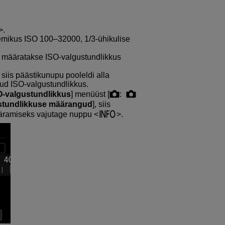
.
emikus ISO 100–32000, 1/3-ühikulise
, määratakse ISO-valgustundlikkus
, siis päästikunupu pooleldi alla
tud ISO-valgustundlikkus.
O-valgustundlikkus
] menüüst [
:
stundlikkuse määrangud
], siis
äramiseks vajutage nuppu
.