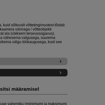
kuid sõltuvalt võttetingimustest tõstab
kaamera värinaga / võtteobjekti
at ala (väiksem teravussügavus).
ada vähesema valgusega, suurema
 pikema välgu töökaugusega, kuid see
sitsi määramisel
kkuse vahemiku (miinimumi ja maksimumi