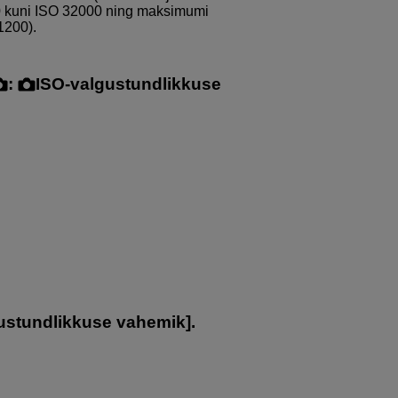
00 kuni ISO 32000 ning maksimumi
1200).
:
ISO-valgustundlikkuse
ustundlikkuse vahemik
].