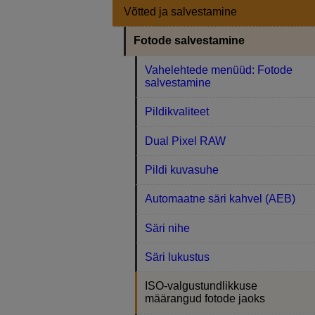
Võtted ja salvestamine
Fotode salvestamine
Vahelehtede menüüd: Fotode
salvestamine
Pildikvaliteet
Dual Pixel RAW
Pildi kuvasuhe
Automaatne säri kahvel (AEB)
Säri nihe
Säri lukustus
ISO-valgustundlikkuse
määrangud fotode jaoks