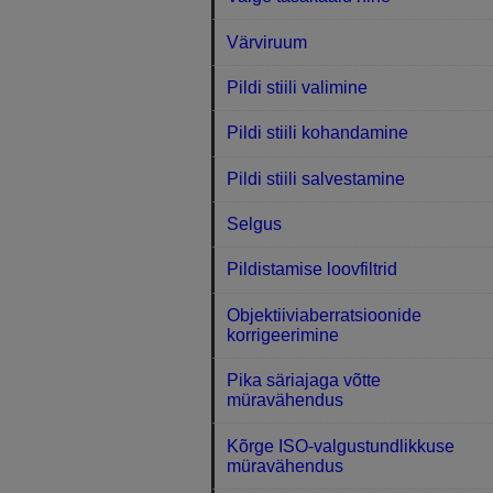
Värviruum
Pildi stiili valimine
Pildi stiili kohandamine
Pildi stiili salvestamine
Selgus
Pildistamise loovfiltrid
Objektiiviaberratsioonide
korrigeerimine
Pika säriajaga võtte
müravähendus
Kõrge ISO-valgustundlikkuse
müravähendus