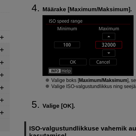
Määrake [
Maximum/Maksimum
].
Valige boks [
Maximum/Maksimum
], s
Valige ISO-valgustundlikkus ning seej
Valige [
OK
].
ISO-valgustundlikkuse vahemik a
kasutamisel