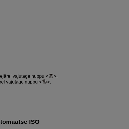
eejärel vajutage nuppu
.
ärel vajutage nuppu
.
utomaatse ISO