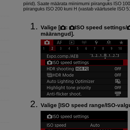
piirid). Saate määrata miinimumi piiranguks ISO 1
piiranguks ISO 200 kuni H (vastab väärtusele ISO 5
Valige [
:
ISO speed settings
/
määrangud
].
Valige [
ISO speed range/ISO-valg