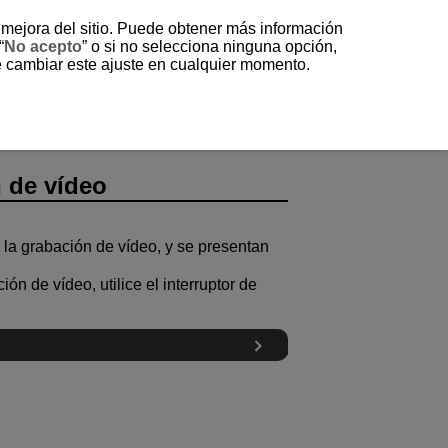
a mejora del sitio. Puede obtener más información
“
No acepto
” o si no selecciona ninguna opción,
e cambiar este ajuste en cualquier momento.
n de vídeo
y la grabación de vídeo, y se presentan
ón de vídeo, utilice el interruptor de