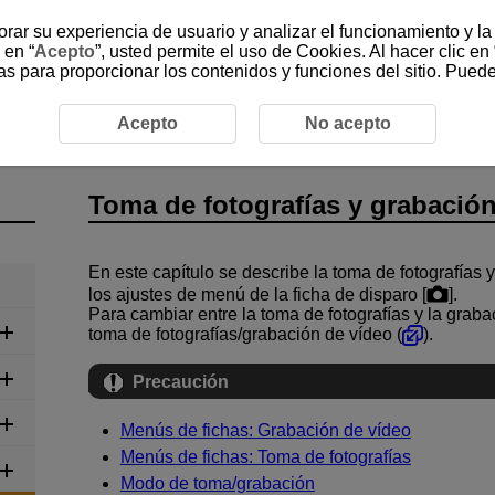
jorar su experiencia de usuario y analizar el funcionamiento y l
 en “
Acepto
”, usted permite el uso de Cookies. Al hacer clic en 
as para proporcionar los contenidos y funciones del sitio. Pued
abación de vídeo
Acepto
No acepto
Toma de fotografías y grabació
En este capítulo se describe la toma de fotografías 
los ajustes de menú de la ficha de disparo [
].
Para cambiar entre la toma de fotografías y la grabaci
toma de fotografías/grabación de vídeo (
).
Precaución
Menús de fichas: Grabación de vídeo
Menús de fichas: Toma de fotografías
Modo de toma/grabación