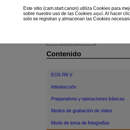
Este sitio (cam.start.canon) utiliza Cookies para me
sobre nuestro uso de las Cookies
aquí
. Al hacer clic
solo se registran y almacenan las Cookies necesari
EOS R6 V
Toma de fotografías y gr
D388-056
Contenido
EOS R6 V
Introducción
Preparativos y operaciones básicas
Modos de grabación de vídeo
Modo de toma de fotografías