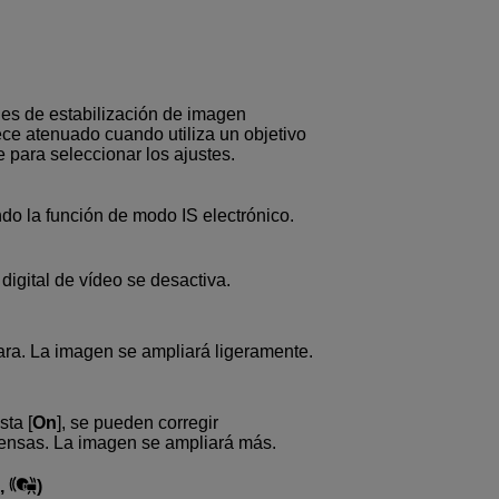
nes de estabilización de imagen
ece atenuado cuando utiliza un objetivo
e para seleccionar los ajustes.
do la función de modo IS electrónico.
digital de vídeo se desactiva.
mara. La imagen se ampliará ligeramente.
ta [
On
], se pueden corregir
tensas. La imagen se ampliará más.
s,
)