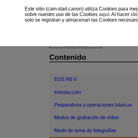
Este sitio (cam.start.canon) utiliza Cookies para me
sobre nuestro uso de las Cookies
aquí
. Al hacer clic
solo se registran y almacenan las Cookies necesari
EOS R6 V
Toma de fotografías y gr
D388-101
Contenido
EOS R6 V
Introducción
Preparativos y operaciones básicas
Modos de grabación de vídeo
Modo de toma de fotografías