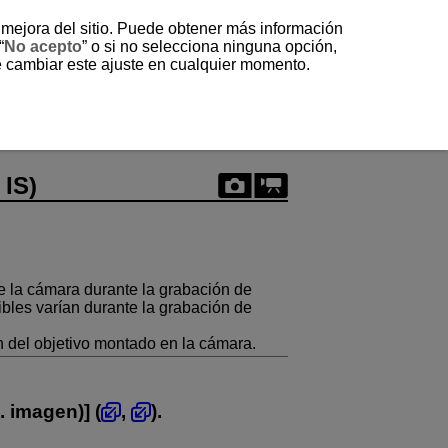
a mejora del sitio. Puede obtener más información
“
No acepto
” o si no selecciona ninguna opción,
e cambiar este ajuste en cualquier momento.
 IS)
e la cámara durante la grabación de
ibles varían durante la grabación de
 del objetivo montado en la cámara.
z. imagen)
] (
,
).