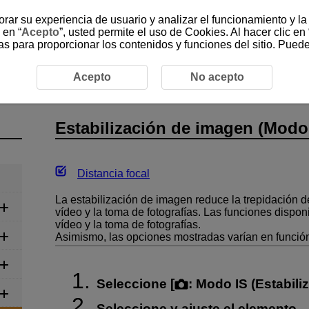
jorar su experiencia de usuario y analizar el funcionamiento y l
 en “
Acepto
”, usted permite el uso de Cookies. Al hacer clic en 
as para proporcionar los contenidos y funciones del sitio. Pued
abación de vídeo
Estabilización de imagen (Modo IS)
Acepto
No acepto
Estabilización de imagen (Modo
Distancia focal
La estabilización de imagen reduce la trepidación d
vídeo y la toma de fotografías. Las funciones dispon
vídeo y la toma de fotografías.
Asimismo, las opciones mostradas varían en función
Seleccione [
:
Modo IS (Estabili
Seleccione y ajuste el elemento.