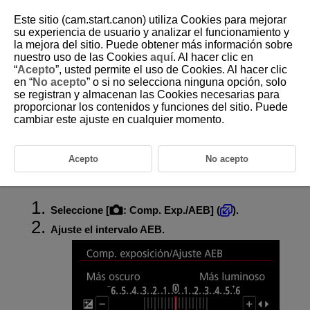
Este sitio (cam.start.canon) utiliza Cookies para mejorar
su experiencia de usuario y analizar el funcionamiento y
la mejora del sitio. Puede obtener más información sobre
nuestro uso de las Cookies
aquí
. Al hacer clic en
D388-070
“
Acepto
”, usted permite el uso de Cookies. Al hacer clic
en “
No acepto
” o si no selecciona ninguna opción, solo
Ahorquillado automático de la
se registran y almacenan las Cookies necesarias para
exposición (AEB)
proporcionar los contenidos y funciones del sitio. Puede
cambiar este ajuste en cualquier momento.
En el ahorquillado de exposición, se captan tres imágenes consecutivas
con diferentes exposiciones mediante el ajuste automático de la
velocidad de obturación, del valor de abertura y de la sensibilidad ISO.
Acepto
No acepto
AEB significa “Auto Exposure Bracketing” (ahorquillado automático de la
exposición).
Seleccione [
:
Comp. Exp./AEB
] (
).
Ajuste el intervalo AEB.