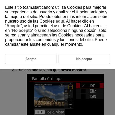
Este sitio (cam.start.canon) utiliza Cookies para mejorar
su experiencia de usuario y analizar el funcionamiento y
la mejora del sitio. Puede obtener más información sobre
nuestro uso de las Cookies
aquí
. Al hacer clic en
D388-114
“
Acepto
”, usted permite el uso de Cookies. Al hacer clic
en “
No acepto
” o si no selecciona ninguna opción, solo
Pantalla de control rápido
se registran y almacenan las Cookies necesarias para
proporcionar los contenidos y funciones del sitio. Puede
cambiar este ajuste en cualquier momento.
Puede cambiar las vistas de control rápido (
) disponibles durante la
grabación de vídeo.
Acepto
No acepto
Seleccione [
:
Pantalla Ctrl ráp.
] (
).
Seleccione la vista que desea mostrar.