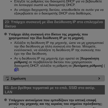
Ελέγξτε τις ρυθμίσεις του διακομιστή DHCP για να βεβαιωθείτε
ότι λειτουργεί σωστά ως διακομιστής DHCP.
Αν υπάρχει διαχειριστής δικτύου, απευθυνθείτε σε αυτόν για να
εξακριβώσετε αν ο διακομιστής DHCP είναι διαθέσιμος.
23:
Υπάρχει συσκευή με ίδια διεύθυνση IP στο επιλεγμένο
δίκτυο
Υπάρχει άλλη συσκευή στο δίκτυο της μηχανής που
χρησιμοποιεί την ίδια διεύθυνση IP με τη μηχανή;
Αλλάξτε τη διεύθυνση IP της μηχανής, ώστε να μη χρησιμοποιεί
την ίδια διεύθυνση με άλλη συσκευή στο δίκτυο. Μπορείτε,
εναλλακτικά, να αλλάξετε τη διεύθυνση IP της συσκευής που
έχει την ίδια διεύθυνση.
Αν η διεύθυνση IP της μηχανής έχει οριστεί σε [
Χειροκίνητη
ρύθμιση
] σε περιβάλλοντα δικτύου που χρησιμοποιούν
διακομιστή DHCP, αλλάξτε τη ρύθμιση σε [
Αυτόματη ρύθμιση
] (
).
Σημείωση
61:
Δεν βρέθηκε τερματικό με το επιλ. SSID στο ασύρ.
LAN
Υπάρχουν αντικείμενα που εμποδίζουν την οπτική επαφή
μεταξύ της μηχανής και της κεραίας του σημείου πρόσβασης;