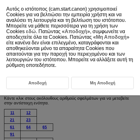
Αυτός ο ιστότοπος (cam.start.canon) χρησιμοποιεί
Cookies για να βελτιώσει την εμπειρία χρήστη και να
αναλύσει τη λειτουργία και τη βελτίωση του ιστότοπου.
Μπορείτε να μάθετε περισσότερα για τη χρήση των
D250-073
Cookies
εδώ
. Πατώντας «
Αποδοχή
», συμφωνείτε να
αποδεχτείτε όλα τα Cookies. Πατώντας «
Μη Αποδοχή
»
Αντιμετώπιση μηνυμάτων
είτε κανένα δεν είναι επιλεγμένο, καταγράφονται και
σφάλματος
αποθηκεύονται μόνο τα απαραίτητα Cookies που
απαιτούνται για την παροχή του περιεχομένου και των
λειτουργιών του ιστότοπου. Μπορείτε να αλλάξετε αυτή τη
Όταν παρουσιαστεί κάποιο σφάλμα, εμφανίστε τις λεπτομέρειες του
ρύθμιση οποτεδήποτε.
σφάλματος ακολουθώντας μία από τις παρακάτω διαδικασίες. Στη
συνέχεια, εξαλείψτε την αιτία του σφάλματος ανατρέχοντας στα
παραδείγματα που παρουσιάζονται σε αυτό το κεφάλαιο.
Αποδοχή
Μη Αποδοχή
Επιλέξτε [
:
Λεπτ σφάλματος
].
Επιλέξτε [
Λεπτ σφάλματος
] στην οθόνη [
Wi-Fi ενεργό
].
Κάντε κλικ στους ακόλουθους αριθμούς σφαλμάτων για να μεταβείτε
στην αντίστοιχη ενότητα.
11
12
21
23
61
64
65
91