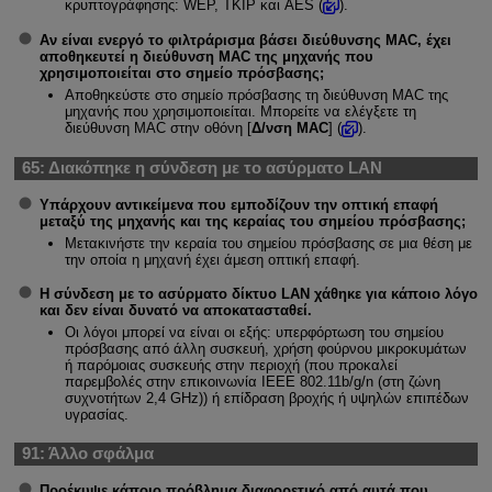
κρυπτογράφησης: WEP, TKIP και AES (
).
Αν είναι ενεργό το φιλτράρισμα βάσει διεύθυνσης MAC, έχει
αποθηκευτεί η διεύθυνση MAC της μηχανής που
χρησιμοποιείται στο σημείο πρόσβασης;
Αποθηκεύστε στο σημείο πρόσβασης τη διεύθυνση MAC της
μηχανής που χρησιμοποιείται. Μπορείτε να ελέγξετε τη
διεύθυνση MAC στην οθόνη [
Δ/νση MAC
] (
).
65:
Διακόπηκε η σύνδεση με το ασύρματο LAN
Υπάρχουν αντικείμενα που εμποδίζουν την οπτική επαφή
μεταξύ της μηχανής και της κεραίας του σημείου πρόσβασης;
Μετακινήστε την κεραία του σημείου πρόσβασης σε μια θέση με
την οποία η μηχανή έχει άμεση οπτική επαφή.
Η σύνδεση με το ασύρματο δίκτυο LAN χάθηκε για κάποιο λόγο
και δεν είναι δυνατό να αποκατασταθεί.
Οι λόγοι μπορεί να είναι οι εξής: υπερφόρτωση του σημείου
πρόσβασης από άλλη συσκευή, χρήση φούρνου μικροκυμάτων
ή παρόμοιας συσκευής στην περιοχή (που προκαλεί
παρεμβολές στην επικοινωνία IEEE 802.11b/g/n (στη ζώνη
συχνοτήτων 2,4 GHz)) ή επίδραση βροχής ή υψηλών επιπέδων
υγρασίας.
91:
Άλλο σφάλμα
Προέκυψε κάποιο πρόβλημα διαφορετικό από αυτά που