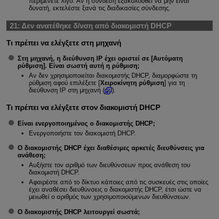
περιμένετε λίγο. Αν η σύνδεση εξακολουθεί να μην είναι
δυνατή, εκτελέστε ξανά τις διαδικασίες σύνδεσης.
21:
Δεν ανατέθηκε δ/νση από διακομιστή DHCP
Τι πρέπει να ελέγξετε στη μηχανή
Στη μηχανή, η διεύθυνση IP έχει οριστεί σε [
Αυτόματη
ρύθμιση
]. Είναι σωστή αυτή η ρύθμιση;
Αν δεν χρησιμοποιείται διακομιστής DHCP, διαμορφώστε τη
ρύθμιση αφού επιλέξετε [
Χειροκίνητη ρύθμιση
] για τη
διεύθυνση IP στη μηχανή (
).
Τι πρέπει να ελέγξετε στον διακομιστή DHCP
Είναι ενεργοποιημένος ο διακομιστής DHCP;
Ενεργοποιήστε τον διακομιστή DHCP.
Ο διακομιστής DHCP έχει διαθέσιμες αρκετές διευθύνσεις για
ανάθεση;
Αυξήστε τον αριθμό των διευθύνσεων προς ανάθεση του
διακομιστή DHCP.
Αφαιρέστε από το δίκτυο κάποιες από τις συσκευές στις οποίες
έχει αναθέσει διευθύνσεις ο διακομιστής DHCP, έτσι ώστε να
μειωθεί ο αριθμός των χρησιμοποιούμενων διευθύνσεων.
Ο διακομιστής DHCP λειτουργεί σωστά;