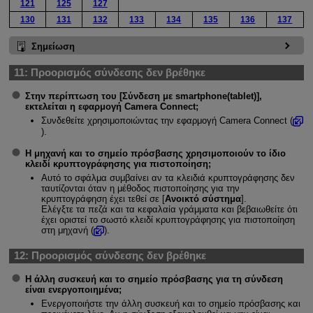
121
125
127
130
131
132
133
134
135
136
137
Σημείωση
11:
Προορισμός σύνδεσης δεν βρέθηκε
Στην περίπτωση του [
Σύνδεση με smartphone(tablet)
],
εκτελείται η εφαρμογή Camera Connect;
Συνδεθείτε χρησιμοποιώντας την εφαρμογή Camera Connect (
).
Η μηχανή και το σημείο πρόσβασης χρησιμοποιούν το ίδιο
κλειδί κρυπτογράφησης για πιστοποίηση;
Αυτό το σφάλμα συμβαίνει αν τα κλειδιά κρυπτογράφησης δεν
ταυτίζονται όταν η μέθοδος πιστοποίησης για την
κρυπτογράφηση έχει τεθεί σε [
Ανοικτό σύστημα
].
Ελέγξτε τα πεζά και τα κεφαλαία γράμματα και βεβαιωθείτε ότι
έχει οριστεί το σωστό κλειδί κρυπτογράφησης για πιστοποίηση
στη μηχανή (
).
12:
Προορισμός σύνδεσης δεν βρέθηκε
Η άλλη συσκευή και το σημείο πρόσβασης για τη σύνδεση
είναι ενεργοποιημένα;
Ενεργοποιήστε την άλλη συσκευή και το σημείο πρόσβασης και