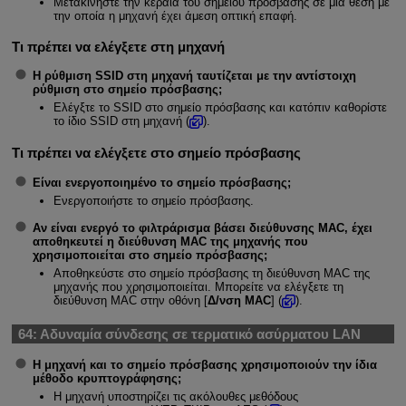
Μετακινήστε την κεραία του σημείου πρόσβασης σε μια θέση με
την οποία η μηχανή έχει άμεση οπτική επαφή.
Τι πρέπει να ελέγξετε στη μηχανή
Η ρύθμιση SSID στη μηχανή ταυτίζεται με την αντίστοιχη
ρύθμιση στο σημείο πρόσβασης;
Ελέγξτε το SSID στο σημείο πρόσβασης και κατόπιν καθορίστε
το ίδιο SSID στη μηχανή (
).
Τι πρέπει να ελέγξετε στο σημείο πρόσβασης
Είναι ενεργοποιημένο το σημείο πρόσβασης;
Ενεργοποιήστε το σημείο πρόσβασης.
Αν είναι ενεργό το φιλτράρισμα βάσει διεύθυνσης MAC, έχει
αποθηκευτεί η διεύθυνση MAC της μηχανής που
χρησιμοποιείται στο σημείο πρόσβασης;
Αποθηκεύστε στο σημείο πρόσβασης τη διεύθυνση MAC της
μηχανής που χρησιμοποιείται. Μπορείτε να ελέγξετε τη
διεύθυνση MAC στην οθόνη [
Δ/νση MAC
] (
).
64:
Αδυναμία σύνδεσης σε τερματικό ασύρματου LAN
Η μηχανή και το σημείο πρόσβασης χρησιμοποιούν την ίδια
μέθοδο κρυπτογράφησης;
Η μηχανή υποστηρίζει τις ακόλουθες μεθόδους