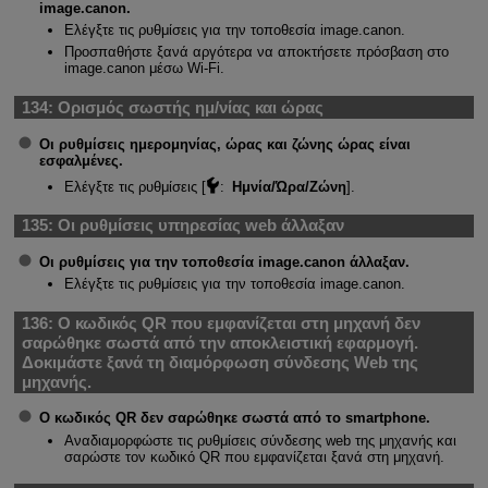
image.canon.
Ελέγξτε τις ρυθμίσεις για την τοποθεσία image.canon.
Προσπαθήστε ξανά αργότερα να αποκτήσετε πρόσβαση στο
image.canon μέσω
Wi-Fi
.
134:
Ορισμός σωστής ημ/νίας και ώρας
Οι ρυθμίσεις ημερομηνίας, ώρας και ζώνης ώρας είναι
εσφαλμένες.
Ελέγξτε τις ρυθμίσεις [
:
Ημνία/Ώρα/Ζώνη
].
135:
Οι ρυθμίσεις υπηρεσίας web άλλαξαν
Οι ρυθμίσεις για την τοποθεσία image.canon άλλαξαν.
Ελέγξτε τις ρυθμίσεις για την τοποθεσία image.canon.
136:
Ο κωδικός QR που εμφανίζεται στη μηχανή δεν
σαρώθηκε σωστά από την αποκλειστική εφαρμογή.
Δοκιμάστε ξανά τη διαμόρφωση σύνδεσης Web της
μηχανής.
Ο κωδικός QR δεν σαρώθηκε σωστά από το smartphone.
Αναδιαμορφώστε τις ρυθμίσεις σύνδεσης web της μηχανής και
σαρώστε τον κωδικό QR που εμφανίζεται ξανά στη μηχανή.