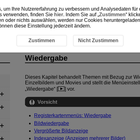
, um Ihre Nutzererfahrung zu verbessern und Analysedaten für
es verwenden, finden Sie
hier
. Indem Sie auf „
Zustimmen
“ klic
ken oder nichts auswählen, werden nur Cookies heruntergeladen 
önnen diese Einstellung jederzeit ändern.
Zustimmen
Nicht Zustimmen
Wiedergabe
Dieses Kapitel behandelt Themen mit Bezug zur 
Einzelbildern und Movies und stellt die Menüeinstel
„Wiedergabe“ [
] vor.
Vorsicht
Registerkartenmenüs: Wiedergabe
Bildwiedergabe
Vergrößerte Bildanzeige
Indexanzeige (Anzeigen mehrerer Bilder)