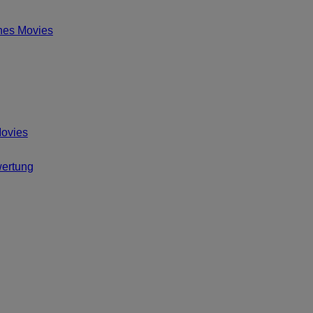
nes Movies
Movies
wertung