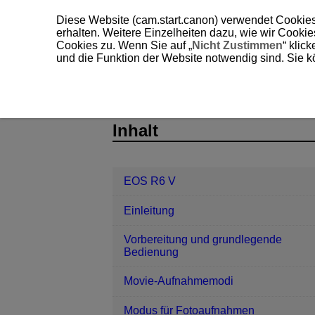
Diese Website (cam.start.canon) verwendet Cookies
erhalten. Weitere Einzelheiten dazu, wie wir Cooki
Cookies zu. Wenn Sie auf „
Nicht Zustimmen
“ klic
und die Funktion der Website notwendig sind. Sie k
EOS R6 V
Wiedergabe
D388-142
Inhalt
EOS R6 V
Einleitung
Vorbereitung und grundlegende
Bedienung
Movie-Aufnahmemodi
Modus für Fotoaufnahmen