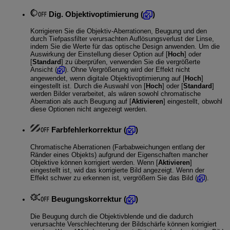
Dig. Objektivoptimierung
(
)
Korrigieren Sie die Objektiv-Aberrationen, Beugung und den
durch Tiefpassfilter verursachten Auflösungsverlust der Linse,
indem Sie die Werte für das optische Design anwenden. Um die
Auswirkung der Einstellung dieser Option auf [
Hoch
] oder
[
Standard
] zu überprüfen, verwenden Sie die vergrößerte
Ansicht (
). Ohne Vergrößerung wird der Effekt nicht
angewendet, wenn digitale Objektivoptimierung auf [
Hoch
]
eingestellt ist. Durch die Auswahl von [
Hoch
] oder [
Standard
]
werden Bilder verarbeitet, als wären sowohl chromatische
Aberration als auch Beugung auf [
Aktivieren
] eingestellt, obwohl
diese Optionen nicht angezeigt werden.
Farbfehlerkorrektur
(
)
Chromatische Aberrationen (Farbabweichungen entlang der
Ränder eines Objekts) aufgrund der Eigenschaften mancher
Objektive können korrigiert werden. Wenn [
Aktivieren
]
eingestellt ist, wid das korrigierte Bild angezeigt. Wenn der
Effekt schwer zu erkennen ist, vergrößern Sie das Bild (
).
Beugungskorrektur
(
)
Die Beugung durch die Objektivblende und die dadurch
verursachte Verschlechterung der Bildschärfe können korrigiert