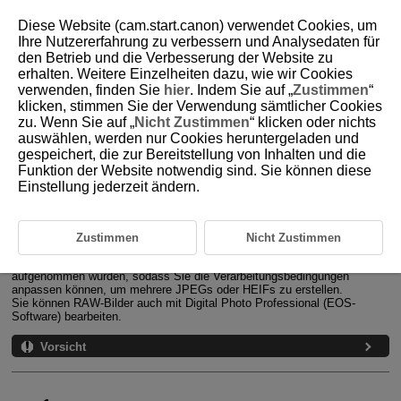
Diese Website (cam.start.canon) verwendet Cookies, um
Ihre Nutzererfahrung zu verbessern und Analysedaten für
den Betrieb und die Verbesserung der Website zu
erhalten. Weitere Einzelheiten dazu, wie wir Cookies
D388-159
verwenden, finden Sie
hier
. Indem Sie auf „
Zustimmen
“
klicken, stimmen Sie der Verwendung sämtlicher Cookies
RAW-Bildbearbeitung
zu. Wenn Sie auf „
Nicht Zustimmen
“ klicken oder nichts
auswählen, werden nur Cookies heruntergeladen und
gespeichert, die zur Bereitstellung von Inhalten und die
Vergrößerte Ansicht
Funktion der Website notwendig sind. Sie können diese
Einstellung jederzeit ändern.
Bildbearbeitung mit festgelegten Seitenverhältnissen
RAW-Bildbearbeitungsoptionen
Zustimmen
Nicht Zustimmen
Sie können
oder
-Bilder mit der Kamera verarbeiten, um
JPEG- oder HEIF-Bilder zu erstellen. Die RAW-Bilder bleiben so, wie sie
aufgenommen wurden, sodass Sie die Verarbeitungsbedingungen
anpassen können, um mehrere JPEGs oder HEIFs zu erstellen.
Sie können RAW-Bilder auch mit Digital Photo Professional (EOS-
Software) bearbeiten.
Vorsicht