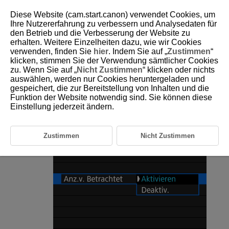
Diese Website (cam.start.canon) verwendet Cookies, um
Ihre Nutzererfahrung zu verbessern und Analysedaten für
den Betrieb und die Verbesserung der Website zu
erhalten. Weitere Einzelheiten dazu, wie wir Cookies
D388-167
verwenden, finden Sie
hier
. Indem Sie auf „
Zustimmen
“
klicken, stimmen Sie der Verwendung sämtlicher Cookies
Fortsetzen der vorherigen
zu. Wenn Sie auf „
Nicht Zustimmen
“ klicken oder nichts
Wiedergabe
auswählen, werden nur Cookies heruntergeladen und
gespeichert, die zur Bereitstellung von Inhalten und die
Funktion der Website notwendig sind. Sie können diese
Wählen Sie [
:
Anz.v. Betrachtet
] (
).
Einstellung jederzeit ändern.
Wählen Sie eine Option aus.
Zustimmen
Nicht Zustimmen