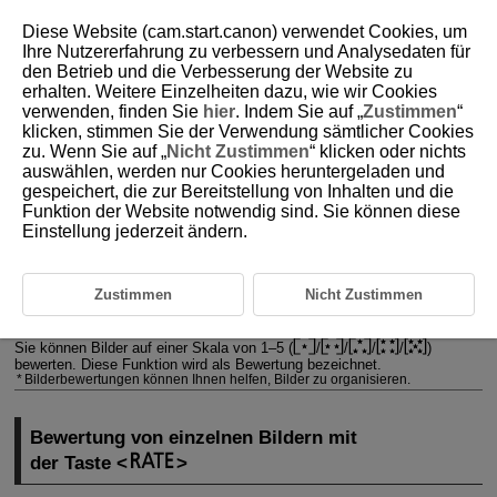
Diese Website (cam.start.canon) verwendet Cookies, um
Ihre Nutzererfahrung zu verbessern und Analysedaten für
den Betrieb und die Verbesserung der Website zu
erhalten. Weitere Einzelheiten dazu, wie wir Cookies
D388-155
verwenden, finden Sie
hier
. Indem Sie auf „
Zustimmen
“
klicken, stimmen Sie der Verwendung sämtlicher Cookies
Bilderbewertung
zu. Wenn Sie auf „
Nicht Zustimmen
“ klicken oder nichts
auswählen, werden nur Cookies heruntergeladen und
gespeichert, die zur Bereitstellung von Inhalten und die
Bewertung von einzelnen Bildern mit der Taste
Funktion der Website notwendig sind. Sie können diese
Einstellung jederzeit ändern.
Bewertung von einzelnen Bildern über das Menü
Bewerten durch Festlegen des Bereichs
Zustimmen
Nicht Zustimmen
Bewerten aller Bilder in einem Ordner oder auf einer Karte
Sie können Bilder auf einer Skala von 1–5 (
/
/
/
/
)
bewerten. Diese Funktion wird als Bewertung bezeichnet.
Bilderbewertungen können Ihnen helfen, Bilder zu organisieren.
Bewertung von einzelnen Bildern mit
der Taste