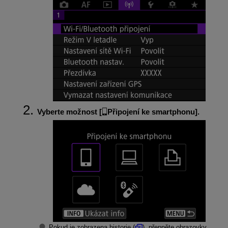
Vyberte možnost [
Připojení ke smartphonu
].
Pokud je zobrazena historie (
), přepněte obrazovky