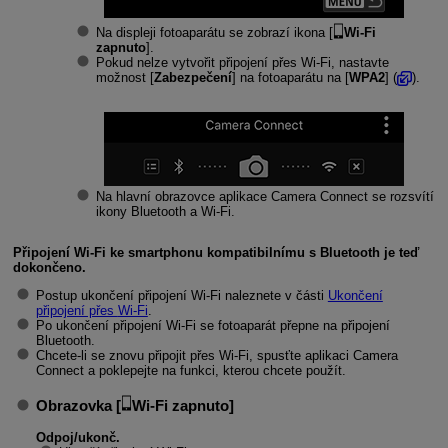
Na displeji fotoaparátu se zobrazí ikona [
Wi-Fi
zapnuto
].
Pokud nelze vytvořit připojení přes
Wi-Fi
, nastavte
možnost [
Zabezpečení
] na fotoaparátu na [
WPA2
] (
).
Na hlavní obrazovce aplikace Camera Connect se rozsvítí
ikony Bluetooth a
Wi-Fi
.
Připojení
Wi-Fi
ke smartphonu kompatibilnímu s Bluetooth je teď
dokončeno.
Postup ukončení připojení
Wi-Fi
naleznete v části
Ukončení
připojení přes
Wi-Fi
.
Po ukončení připojení
Wi-Fi
se fotoaparát přepne na připojení
Bluetooth.
Chcete-li se znovu připojit přes
Wi-Fi
, spusťte aplikaci Camera
Connect a poklepejte na funkci, kterou chcete použít.
Obrazovka [
Wi-Fi zapnuto
]
Odpoj/ukonč.