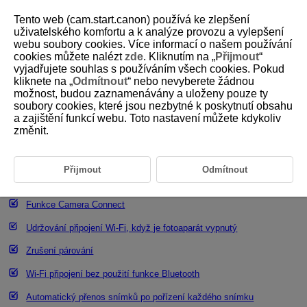
Tento web (cam.start.canon) používá ke zlepšení
uživatelského komfortu a k analýze provozu a vylepšení
webu soubory cookies. Více informací o našem používání
cookies můžete nalézt
zde
. Kliknutím na „
Přijmout
“
D185-173
vyjadřujete souhlas s používáním všech cookies. Pokud
kliknete na „
Odmítnout
“ nebo nevyberete žádnou
Připojení ke smartphonu
možnost, budou zaznamenávány a uloženy pouze ty
soubory cookies, které jsou nezbytné k poskytnutí obsahu
a zajištění funkcí webu. Toto nastavení můžete kdykoliv
Zapnutí Bluetooth a
Wi-Fi
na smartphonu
změnit.
Instalace aplikace Camera Connect do smartphonu
Připojení ke smartphonu kompatibilnímu s funkcí Bluetooth přes
Přijmout
Odmítnout
Wi-Fi
Funkce Camera Connect
Udržování připojení
Wi-Fi
, když je fotoaparát vypnutý
Zrušení párování
Wi-Fi
připojení bez použití funkce Bluetooth
Automatický přenos snímků po pořízení každého snímku