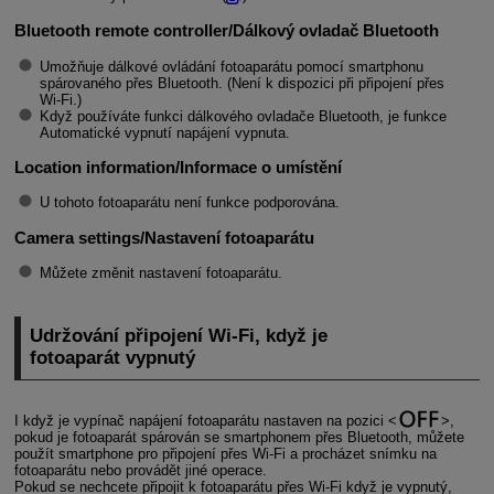
Bluetooth remote controller/Dálkový ovladač Bluetooth
Umožňuje dálkové ovládání fotoaparátu pomocí smartphonu
spárovaného přes Bluetooth. (Není k dispozici při připojení přes
Wi-Fi
.)
Když používáte funkci dálkového ovladače Bluetooth, je funkce
Automatické vypnutí napájení vypnuta.
Location information/Informace o umístění
U tohoto fotoaparátu není funkce podporována.
Camera settings/Nastavení fotoaparátu
Můžete změnit nastavení fotoaparátu.
Udržování připojení
Wi-Fi
, když je
fotoaparát vypnutý
I když je vypínač napájení fotoaparátu nastaven na pozici
,
pokud je fotoaparát spárován se smartphonem přes Bluetooth, můžete
použít smartphone pro připojení přes
Wi-Fi
a procházet snímku na
fotoaparátu nebo provádět jiné operace.
Pokud se nechcete připojit k fotoaparátu přes
Wi-Fi
když je vypnutý,