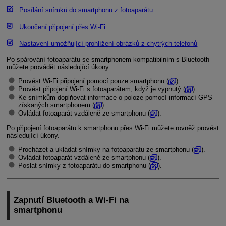
Posílání snímků do smartphonu z fotoaparátu
Ukončení připojení přes
Wi-Fi
Nastavení umožňující prohlížení obrázků z chytrých telefonů
Po spárování fotoaparátu se smartphonem kompatibilním s Bluetooth
můžete provádět následující úkony.
Provést
Wi-Fi
připojení pomocí pouze smartphonu (
).
Provést připojení
Wi-Fi
s fotoaparátem, když je vypnutý (
).
Ke snímkům doplňovat informace o poloze pomocí informací GPS
získaných smartphonem (
).
Ovládat fotoaparát vzdáleně ze smartphonu (
).
Po připojení fotoaparátu k smartphonu přes
Wi-Fi
můžete rovněž provést
následující úkony.
Procházet a ukládat snímky na fotoaparátu ze smartphonu (
).
Ovládat fotoaparát vzdáleně ze smartphonu (
).
Poslat snímky z fotoaparátu do smartphonu (
).
Zapnutí Bluetooth a
Wi-Fi
na
smartphonu