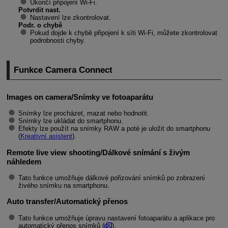
Ukončí připojení
Wi-Fi
.
Potvrdit nast.
Nastavení lze zkontrolovat.
Podr. o chybě
Pokud dojde k chybě připojení k síti
Wi-Fi
, můžete zkontrolovat
podrobnosti chyby.
Funkce Camera Connect
Images on camera/Snímky ve fotoaparátu
Snímky lze procházet, mazat nebo hodnotit.
Snímky lze ukládat do smartphonu.
Efekty lze použít na snímky RAW a poté je uložit do smartphonu
(
Kreativní asistent
).
Remote live view shooting/Dálkové snímání s živým
náhledem
Tato funkce umožňuje dálkové pořizování snímků po zobrazení
živého snímku na smartphonu.
Auto transfer/Automatický přenos
Tato funkce umožňuje úpravu nastavení fotoaparátu a aplikace pro
automatický přenos snímků (
).