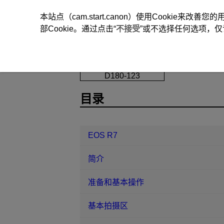
本站点（cam.start.canon）使用Cookie来
部Cookie。通过点击“
不接受
”或不选择任何选项，仅
EOS R7
自动对焦/驱动
自动对
D180-123
目录
EOS R7
简介
准备和基本操作
基本拍摄区