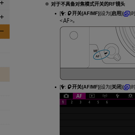
对于不具备对焦模式开关的RF镜头
[
:
开关(AF/MF)
]设为[
启用
](
)
。
[
:
开关(AF/MF)
]设为[
关闭
](
)