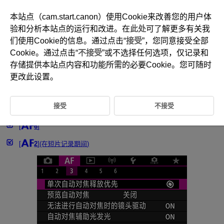
本站点（cam.start.canon）使用Cookie来改善您的用户体
验和分析本站点的运行和改进。在
此处
可了解更多有关我
们使用Cookie的信息。通过点击“
接受
”，您同意接受全部
D180-130
Cookie。通过点击“
不接受
”或不选择任何选项，仅记录和
自定义自动对焦功能
存储提供本站点内容和功能所需的必要Cookie。您可随时
更改此设置。
[
3
]
接受
不接受
[
4
]
[
6
]
[
2
](在短片记录期间)