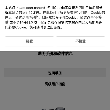
本站点（cam.start.canon）使用Cookie来改善您的用户体验和分
析本站点的运行和改进。在
此处
可了解更多有关我们使用Cookie的
信息。通过点击“
接受
”，您同意接受全部Cookie。通过点击“
不接
-- 选择地区/国家 --
中文(简体字)
受
”或不选择任何选项，仅记录和存储提供本站点内容和功能所需
的必要Cookie。您可随时更改此设置。
接受
不接受
对于使用
EOS R7
的客户
说明手册和软件信息
说明手册
高级用户指南