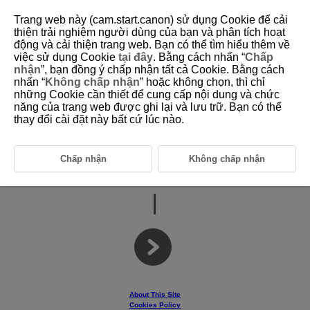
Trang web này (cam.start.canon) sử dụng Cookie để cải
thiện trải nghiệm người dùng của bạn và phân tích hoạt
động và cải thiện trang web. Bạn có thể tìm hiểu thêm về
việc sử dụng Cookie
tại đây
. Bằng cách nhấn “
Chấp
D403-001
nhận
”, bạn đồng ý chấp nhận tất cả Cookie. Bằng cách
nhấn “
Không chấp nhận
” hoặc không chọn, thì chỉ
những Cookie cần thiết để cung cấp nội dung và chức
năng của trang web được ghi lại và lưu trữ. Bạn có thể
Wireless Remote Control
thay đổi cài đặt này bất cứ lúc nào.
Chấp nhận
Không chấp nhận
Advanced User Guide
About This Site
Cookies Policy