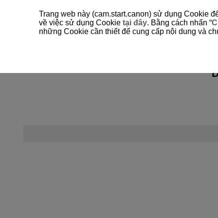
Trang web này (cam.start.canon) sử dụng Cookie để 
về việc sử dụng Cookie
tại đây
. Bằng cách nhấn “
C
những Cookie cần thiết để cung cấp nội dung và chức
D