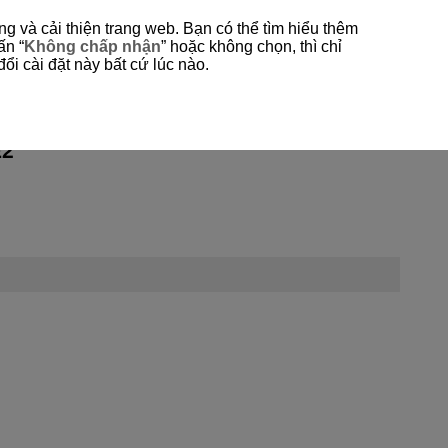
g và cải thiện trang web. Bạn có thể tìm hiểu thêm
-- Chọn Khu vực/Quốc gia --
Tiếng ệt nam
ấn “
Không chấp nhận
” hoặc không chọn, thì chỉ
ổi cài đặt này bất cứ lúc nào.
E2