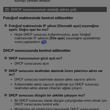
kurmayı yeniden deneyin.
21:
DHCP sunucusunun atadığı adres yok
Fotoğraf makinesinde kontrol edilecekler
Fotoğraf makinesinde IP adresi [
Otomatik ayar
] seçeneğine
ayarlı. Doğru ayar bu mu?
Hiçbir DHCP sunucusu kullanılmıyorsa, ayarı fotoğraf
makinesinde IP adresini [
Elle ayar
] seçeneğine ayarladıktan
sonra yapılandırın (
).
DHCP sunucusunda kontrol edilecekler
DHCP sunucusunun gücü açık mı?
DHCP sunucusunu açın.
DHCP sunucusu tarafından atanmak üzere yeterince adres var
mı?
DHCP sunucusu tarafından atanan adres sayısını arttırın.
Kullanımdaki adres sayısını azaltmak için DHCP sunucusu
tarafından adres atanan cihazları ağdan çıkarın.
DHCP sunucusu düzgün bir şekilde çalışıyor mu?
Bir DHCP sunucusu olarak düzgün çalıştığından emin olmak için
DHCP sunucusunu kontrol edin.
Mümkünse ağ yöneticinize başvurarak DHCP sunucusunun