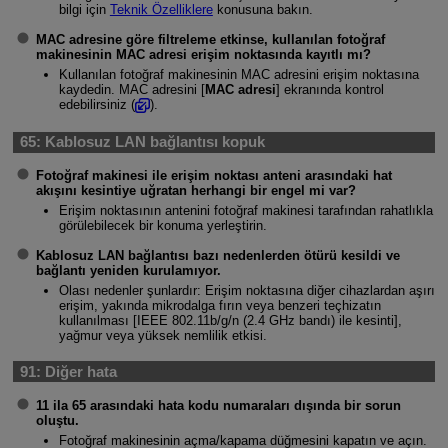
bilgi için
Teknik Özelliklere
konusuna bakın.
MAC adresine göre filtreleme etkinse, kullanılan fotoğraf
makinesinin MAC adresi erişim noktasında kayıtlı mı?
Kullanılan fotoğraf makinesinin MAC adresini erişim noktasına
kaydedin. MAC adresini [
MAC adresi
] ekranında kontrol
edebilirsiniz (
).
65:
Kablosuz LAN bağlantısı kopuk
Fotoğraf makinesi ile erişim noktası anteni arasındaki hat
akışını kesintiye uğratan herhangi bir engel mi var?
Erişim noktasının antenini fotoğraf makinesi tarafından rahatlıkla
görülebilecek bir konuma yerleştirin.
Kablosuz LAN bağlantısı bazı nedenlerden ötürü kesildi ve
bağlantı yeniden kurulamıyor.
Olası nedenler şunlardır: Erişim noktasına diğer cihazlardan aşırı
erişim, yakında mikrodalga fırın veya benzeri teçhizatın
kullanılması [IEEE 802.11b/g/n (2.4 GHz bandı) ile kesinti],
yağmur veya yüksek nemlilik etkisi.
91:
Diğer hata
11 ila 65 arasındaki hata kodu numaraları dışında bir sorun
oluştu.
Fotoğraf makinesinin açma/kapama düğmesini kapatın ve açın.