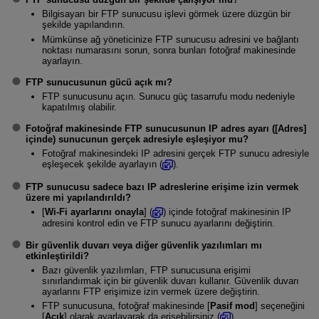
Bilgisayarı bir FTP sunucusu işlevi görmek üzere düzgün bir
şekilde yapılandırın.
Mümkünse ağ yöneticinize FTP sunucusu adresini ve bağlantı
noktası numarasını sorun, sonra bunları fotoğraf makinesinde
ayarlayın.
FTP sunucusunun gücü açık mı?
FTP sunucusunu açın. Sunucu güç tasarrufu modu nedeniyle
kapatılmış olabilir.
Fotoğraf makinesinde FTP sunucusunun IP adres ayarı ([
Adres
]
içinde) sunucunun gerçek adresiyle eşleşiyor mu?
Fotoğraf makinesindeki IP adresini gerçek FTP sunucu adresiyle
eşleşecek şekilde ayarlayın (
).
FTP sunucusu sadece bazı IP adreslerine erişime izin vermek
üzere mi yapılandırıldı?
[
Wi-Fi ayarlarını onayla
] (
) içinde fotoğraf makinesinin IP
adresini kontrol edin ve FTP sunucu ayarlarını değiştirin.
Bir güvenlik duvarı veya diğer güvenlik yazılımları mı
etkinleştirildi?
Bazı güvenlik yazılımları, FTP sunucusuna erişimi
sınırlandırmak için bir güvenlik duvarı kullanır. Güvenlik duvarı
ayarlarını FTP erişimize izin vermek üzere değiştirin.
FTP sunucusuna, fotoğraf makinesinde [
Pasif mod
] seçeneğini
[
Açık
] olarak ayarlayarak da erişebilirsiniz (
).