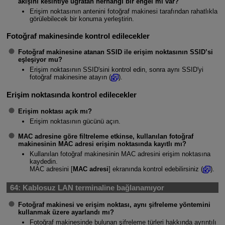
akışını kesintiye uğratan herhangi bir engel mi var?
Erişim noktasının antenini fotoğraf makinesi tarafından rahatlıkla
görülebilecek bir konuma yerleştirin.
Fotoğraf makinesinde kontrol edilecekler
Fotoğraf makinesine atanan SSID ile erişim noktasının SSID’si
eşleşiyor mu?
Erişim noktasının SSID'sini kontrol edin, sonra aynı SSID'yi
fotoğraf makinesine atayın (
).
Erişim noktasında kontrol edilecekler
Erişim noktası açık mı?
Erişim noktasının gücünü açın.
MAC adresine göre filtreleme etkinse, kullanılan fotoğraf
makinesinin MAC adresi erişim noktasında kayıtlı mı?
Kullanılan fotoğraf makinesinin MAC adresini erişim noktasına
kaydedin.
MAC adresini [
MAC adresi
] ekranında kontrol edebilirsiniz (
).
64:
Kablosuz LAN terminaline bağlanamıyor
Fotoğraf makinesi ve erişim noktası, aynı şifreleme yöntemini
kullanmak üzere ayarlandı mı?
Fotoğraf makinesinde bulunan şifreleme türleri hakkında ayrıntılı