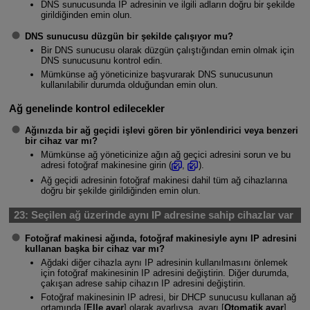
DNS sunucusunda IP adresinin ve ilgili adların doğru bir şekilde
girildiğinden emin olun.
DNS sunucusu düzgün bir şekilde çalışıyor mu?
Bir DNS sunucusu olarak düzgün çalıştığından emin olmak için
DNS sunucusunu kontrol edin.
Mümkünse ağ yöneticinize başvurarak DNS sunucusunun
kullanılabilir durumda olduğundan emin olun.
Ağ genelinde kontrol edilecekler
Ağınızda bir ağ geçidi işlevi gören bir yönlendirici veya benzeri
bir cihaz var mı?
Mümkünse ağ yöneticinize ağın ağ geçici adresini sorun ve bu
adresi fotoğraf makinesine girin (
,
).
Ağ geçidi adresinin fotoğraf makinesi dahil tüm ağ cihazlarına
doğru bir şekilde girildiğinden emin olun.
23:
Seçilen ağ üzerinde aynı IP adresine sahip cihazlar var
Fotoğraf makinesi ağında, fotoğraf makinesiyle aynı IP adresini
kullanan başka bir cihaz var mı?
Ağdaki diğer cihazla aynı IP adresinin kullanılmasını önlemek
için fotoğraf makinesinin IP adresini değiştirin. Diğer durumda,
çakışan adrese sahip cihazın IP adresini değiştirin.
Fotoğraf makinesinin IP adresi, bir DHCP sunucusu kullanan ağ
ortamında [
Elle ayar
] olarak ayarlıysa, ayarı [
Otomatik ayar
]