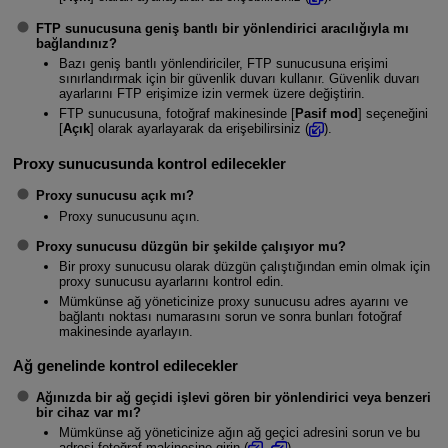
FTP sunucusuna geniş bantlı bir yönlendirici aracılığıyla mı
bağlandınız?
Bazı geniş bantlı yönlendiriciler, FTP sunucusuna erişimi
sınırlandırmak için bir güvenlik duvarı kullanır. Güvenlik duvarı
ayarlarını FTP erişimize izin vermek üzere değiştirin.
FTP sunucusuna, fotoğraf makinesinde [
Pasif mod
] seçeneğini
[
Açık
] olarak ayarlayarak da erişebilirsiniz (
).
Proxy sunucusunda kontrol edilecekler
Proxy sunucusu açık mı?
Proxy sunucusunu açın.
Proxy sunucusu düzgün bir şekilde çalışıyor mu?
Bir proxy sunucusu olarak düzgün çalıştığından emin olmak için
proxy sunucusu ayarlarını kontrol edin.
Mümkünse ağ yöneticinize proxy sunucusu adres ayarını ve
bağlantı noktası numarasını sorun ve sonra bunları fotoğraf
makinesinde ayarlayın.
Ağ genelinde kontrol edilecekler
Ağınızda bir ağ geçidi işlevi gören bir yönlendirici veya benzeri
bir cihaz var mı?
Mümkünse ağ yöneticinize ağın ağ geçici adresini sorun ve bu
adresi fotoğraf makinesine girin (
,
).