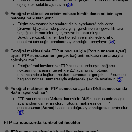
Fotoğraf makinesindeki IP adresini gerçek FTP sunucu adresiyle
eşleşecek şekilde ayarlayın (
).
Fotoğraf makinesi ve erişim noktası kimlik denetimi için aynı
parolayı mı kullanıyor?
Erişim noktasında bir anahtar dizini ayarlandığında veya
[
Güvenlik
] ayarlarında parola girişi gerektiren bir güvenlik türü
seçtiğinizde parolalar eşleşmezse bu hata oluşur.
Büyük ve küçük harfleri kontrol edin ve makinede kimlik
denetimi için doğru parolanın ayarlandığını onaylayın (
).
Fotoğraf makinesinde FTP sunucusu için [
Port numarası ayarı
]
ayarı, FTP sunucusunun gerçek bağlantı noktası numarasıyla
eşleşiyor mu?
Fotoğraf makinesinde ve FTP sunucusunda aynı bağlantı
noktası numarasını (genellikle 21) ayarlayın. Fotoğraf
makinesindeki bağlantı noktası numarasını gerçek FTP sunucu
bağlantı noktası numarasıyla eşleşecek şekilde ayarlayın (
).
Fotoğraf makinesinin FTP sunucusu ayarları DNS sunucusunda
doğru ayarlandı mı?
FTP sunucusunun [
Adres
] hanesinin DNS sunucusunda doğru
ayarlandığından emin olun. Fotoğraf makinesinde FTP
sunucusunun [
Adres
] hanesinin doğru ayarlandığından emin olun
(
).
FTP sunucusunda kontrol edilecekler
FTP sunucusu düzgün bir şekilde çalışıyor mu?