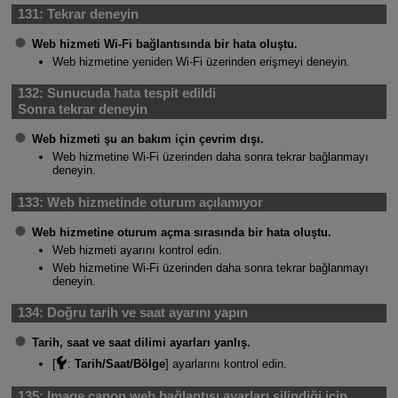
131:
Tekrar deneyin
Web hizmeti
Wi-Fi
bağlantısında bir hata oluştu.
Web hizmetine yeniden
Wi-Fi
üzerinden erişmeyi deneyin.
132:
Sunucuda hata tespit edildi
Sonra tekrar deneyin
Web hizmeti şu an bakım için çevrim dışı.
Web hizmetine
Wi-Fi
üzerinden daha sonra tekrar bağlanmayı
deneyin.
133:
Web hizmetinde oturum açılamıyor
Web hizmetine oturum açma sırasında bir hata oluştu.
Web hizmeti ayarını kontrol edin.
Web hizmetine
Wi-Fi
üzerinden daha sonra tekrar bağlanmayı
deneyin.
134:
Doğru tarih ve saat ayarını yapın
Tarih, saat ve saat dilimi ayarları yanlış.
[
:
Tarih/Saat/Bölge
] ayarlarını kontrol edin.
135:
Image.canon web bağlantısı ayarları silindiği için