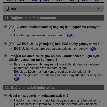
Not
11:
Bağlantı hedefi bulunamadı
[
:
Akıllı telefona(tablete) bağlan
] için uygulama çalışıyor
mu?
Uygulamayı kullanarak bağlantı kurun (
).
[
:
EOS Utility'ye bağlan
] için EOS Utility çalışıyor mu?
EOS Utility’yi başlatın ve yeniden bağlanmayı deneyin (
).
Fotoğraf makinesi ve erişim noktası kimlik denetimi için aynı
şifreleme anahtarı mı kullanıyor?
İletişimi şifreleyen bir erişim noktası kullanıldığında şifreleme
anahtarları eşleşmezse bu hata oluşur.
Büyük ve küçük harfleri kontrol edin ve makinede kimlik
denetimi için doğru şifreleme anahtarının ayarlandığını onaylayın
(
).
12:
Bağlantı hedefi bulunamadı
Hedef cihaz ve erişim noktasını açık mı?
Hedef cihazı ve erişim noktasını açın, sonra bir süre bekleyin.
Hala bağlantı kurulamazsa, prosedürü tekrarlayarak bağlantı