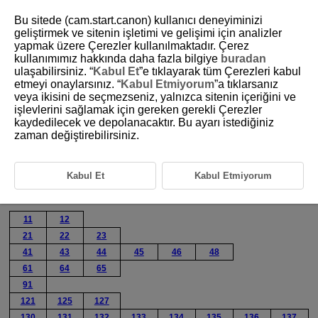
Bu sitede (cam.start.canon) kullanıcı deneyiminizi
geliştirmek ve sitenin işletimi ve gelişimi için analizler
yapmak üzere Çerezler kullanılmaktadır. Çerez
kullanımımız hakkında daha fazla bilgiye
buradan
D388-188
ulaşabilirsiniz. “
Kabul Et
”e tıklayarak tüm Çerezleri kabul
etmeyi onaylarsınız. “
Kabul Etmiyorum
”a tıklarsanız
Hata Mesajlarına Yanıt Üretme
veya ikisini de seçmezseniz, yalnızca sitenin içeriğini ve
işlevlerini sağlamak için gereken gerekli Çerezler
kaydedilecek ve depolanacaktır. Bu ayarı istediğiniz
Bir hata oluştuğunda, aşağıdaki prosedürlerden birini uygulayarak hata
bilgilerini görüntüleyin. Sonra, bu bölümde gösterilen örneklere
zaman değiştirebilirsiniz.
başvurarak hatanın nedenini ortadan kaldırın.
[
:
Hata ayrıntlrı
] seçimi yapın.
Kabul Et
Kabul Etmiyorum
[
İletişm krlyr
] ekranında [
Hata ayrıntlrı
] seçimi yapın.
İlgili bölüme atlamak için aşağıdaki hata numaralarına tıklayın.
11
12
21
22
23
41
43
44
45
46
48
61
64
65
91
121
125
127
130
131
132
133
134
135
136
137