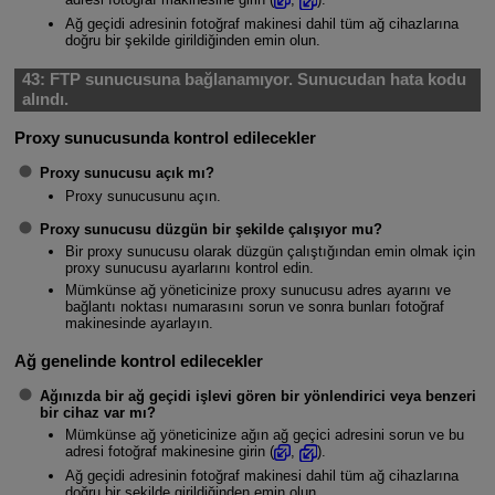
Ağ geçidi adresinin fotoğraf makinesi dahil tüm ağ cihazlarına
doğru bir şekilde girildiğinden emin olun.
43:
FTP sunucusuna bağlanamıyor. Sunucudan hata kodu
alındı.
Proxy sunucusunda kontrol edilecekler
Proxy sunucusu açık mı?
Proxy sunucusunu açın.
Proxy sunucusu düzgün bir şekilde çalışıyor mu?
Bir proxy sunucusu olarak düzgün çalıştığından emin olmak için
proxy sunucusu ayarlarını kontrol edin.
Mümkünse ağ yöneticinize proxy sunucusu adres ayarını ve
bağlantı noktası numarasını sorun ve sonra bunları fotoğraf
makinesinde ayarlayın.
Ağ genelinde kontrol edilecekler
Ağınızda bir ağ geçidi işlevi gören bir yönlendirici veya benzeri
bir cihaz var mı?
Mümkünse ağ yöneticinize ağın ağ geçici adresini sorun ve bu
adresi fotoğraf makinesine girin (
,
).
Ağ geçidi adresinin fotoğraf makinesi dahil tüm ağ cihazlarına
doğru bir şekilde girildiğinden emin olun.