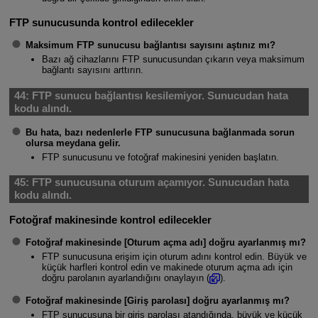
FTP sunucusunda kontrol edilecekler
Maksimum FTP sunucusu bağlantısı sayısını aştınız mı?
Bazı ağ cihazlarını FTP sunucusundan çıkarın veya maksimum
bağlantı sayısını arttırın.
44:
FTP sunucu bağlantısı kesilemiyor. Sunucudan hata
kodu alındı.
Bu hata, bazı nedenlerle FTP sunucusuna bağlanmada sorun
olursa meydana gelir.
FTP sunucusunu ve fotoğraf makinesini yeniden başlatın.
45:
FTP sunucusuna oturum açamıyor. Sunucudan hata
kodu alındı.
Fotoğraf makinesinde kontrol edilecekler
Fotoğraf makinesinde [
Oturum açma adı
] doğru ayarlanmış mı?
FTP sunucusuna erişim için oturum adını kontrol edin. Büyük ve
küçük harfleri kontrol edin ve makinede oturum açma adı için
doğru parolanın ayarlandığını onaylayın (
).
Fotoğraf makinesinde [
Giriş parolası
] doğru ayarlanmış mı?
FTP sunucusuna bir giriş parolası atandığında, büyük ve küçük