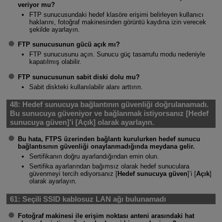
veriyor mu?
FTP sunucusundaki hedef klasöre erişimi belirleyen kullanıcı
haklarını, fotoğraf makinesinden görüntü kaydına izin verecek
şekilde ayarlayın.
FTP sunucusunun gücü açık mı?
FTP sunucusunu açın. Sunucu güç tasarrufu modu nedeniyle
kapatılmış olabilir.
FTP sunucusunun sabit diski dolu mu?
Sabit diskteki kullanılabilir alanı arttırın.
48:
Hedef sunucuya bağlantının güvenliği doğrulanamadı.
Bu sunucuya güveniyor ve bağlanmak istiyorsanız [Hedef
sunucuya güven]’i [Açık] olarak ayarlayın.
Bu hata, FTPS üzerinden bağlantı kurulurken hedef sunucu
bağlantısının güvenliği onaylanmadığında meydana gelir.
Sertifikanın doğru ayarlandığından emin olun.
Sertifika ayarlarından bağımsız olarak hedef sunuculara
güvenmeyi tercih ediyorsanız [
Hedef sunucuya güven
]’i [
Açık
]
olarak ayarlayın.
61:
Seçili SSID kablosuz LAN ağı bulunamadı
Fotoğraf makinesi ile erişim noktası anteni arasındaki hat