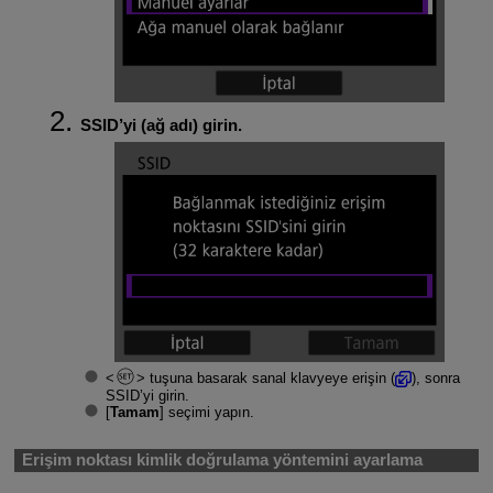
SSID’yi (ağ adı) girin.
tuşuna basarak sanal klavyeye erişin (
), sonra
SSID’yi girin.
[
Tamam
] seçimi yapın.
Erişim noktası kimlik doğrulama yöntemini ayarlama