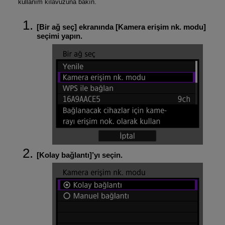
kullanım kılavuzuna bakın.
[
Bir ağ seç
] ekranında [
Kamera erişim nk. modu
]
seçimi yapın.
[
Kolay bağlantı
]’yı seçin.