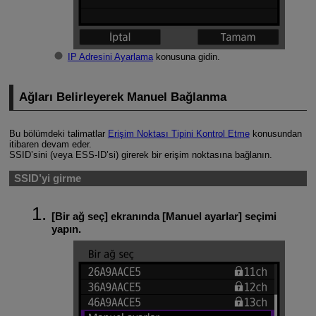
IP Adresini Ayarlama
konusuna gidin.
Ağları Belirleyerek Manuel Bağlanma
Bu bölümdeki talimatlar
Erişim Noktası Tipini Kontrol Etme
konusundan
itibaren devam eder.
SSID’sini (veya
ESS-ID
’si) girerek bir erişim noktasına bağlanın.
SSID’yi girme
[
Bir ağ seç
] ekranında [
Manuel ayarlar
] seçimi
yapın.