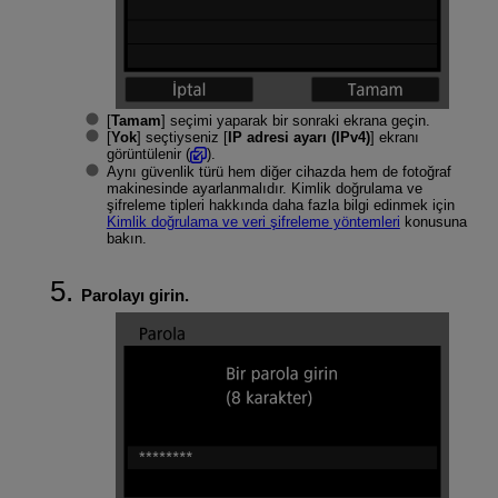
[
Tamam
] seçimi yaparak bir sonraki ekrana geçin.
[
Yok
] seçtiyseniz [
IP adresi ayarı (IPv4)
] ekranı
görüntülenir (
).
Aynı güvenlik türü hem diğer cihazda hem de fotoğraf
makinesinde ayarlanmalıdır. Kimlik doğrulama ve
şifreleme tipleri hakkında daha fazla bilgi edinmek için
Kimlik doğrulama ve veri şifreleme yöntemleri
konusuna
bakın.
Parolayı girin.