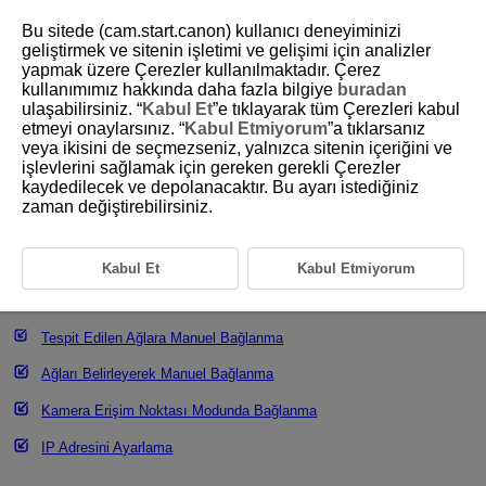
Bu sitede (cam.start.canon) kullanıcı deneyiminizi
geliştirmek ve sitenin işletimi ve gelişimi için analizler
yapmak üzere Çerezler kullanılmaktadır. Çerez
kullanımımız hakkında daha fazla bilgiye
buradan
D388-193
ulaşabilirsiniz. “
Kabul Et
”e tıklayarak tüm Çerezleri kabul
etmeyi onaylarsınız. “
Kabul Etmiyorum
”a tıklarsanız
Temel İletişim Ayarları
veya ikisini de seçmezseniz, yalnızca sitenin içeriğini ve
işlevlerini sağlamak için gereken gerekli Çerezler
kaydedilecek ve depolanacaktır. Bu ayarı istediğiniz
Hazırlık
zaman değiştirebilirsiniz.
Erişim Noktası Tipini Kontrol Etme
WPS ile Bağlantı (PBC Modu)
Kabul Et
Kabul Etmiyorum
WPS ile Bağlantı (PIN Modu)
Tespit Edilen Ağlara Manuel Bağlanma
Ağları Belirleyerek Manuel Bağlanma
Kamera Erişim Noktası Modunda Bağlanma
IP Adresini Ayarlama