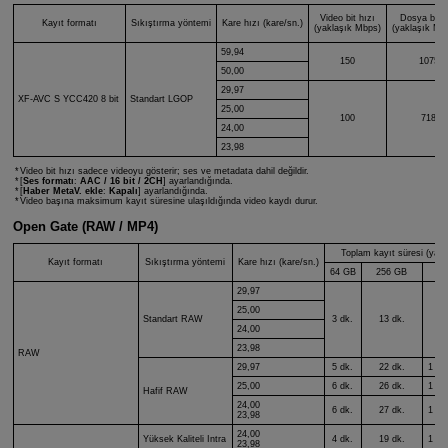
Video bit hızı
Dosya boy
Kayıt formatı
Sıkıştırma yöntemi
Kare hızı (kare/sn.)
(yaklaşık Mbps)
(yaklaşık MB
59,94
150
1075
50,00
29,97
XF-AVC S
YCC420 8 bit
Standart LGOP
25,00
100
718
24,00
23,98
Video bit hızı sadece videoyu gösterir; ses ve metadata dahil değildir.
[
Ses formatı
:
AAC / 16 bit / 2CH
] ayarlandığında.
[
Haber MetaV. ekle
:
Kapalı
] ayarlandığında.
Video başına maksimum kayıt süresine ulaşıldığında video kaydı durur.
Open Gate (RAW / MP4)
Toplam kayıt süresi (yakl
Kayıt formatı
Sıkıştırma yöntemi
Kare hızı (kare/sn.)
64 GB
256 GB
1
29,97
25,00
Standart RAW
3 dk.
13 dk.
5
24,00
23,98
RAW
29,97
5 dk.
22 dk.
1 sa
25,00
6 dk.
26 dk.
1 sa
Hafif RAW
24,00
6 dk.
27 dk.
1 sa
23,98
24,00
Yüksek Kaliteli Intra
4 dk.
19 dk.
1 sa
23,98