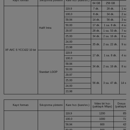
Kayıt formatı
Sıkıştırma yöntemi
Kare hızı (kare/sn.)
64 GB
256 GB
1 
119,9
7 dk.
28 dk.
1 sa. 
100,0
8 dk.
34 dk.
2 sa. 
59,94
14 dk.
56 dk.
3 sa. 
50,00
17 dk.
1 sa. 8 dk.
4 sa. 
Hafif Intra
29,97
28 dk.
1 sa. 53 dk.
7 sa. 
25,00
34 dk.
2 sa. 16 dk.
8 sa. 
24,00
35 dk.
2 sa. 22 dk.
9 sa. 
23,98
XF-AVC S
YCC422 10 bit
119,9
17 dk.
1 sa. 8 dk.
4 sa. 
100,0
59,94
34 dk.
2 sa. 16 dk.
8 sa. 
50,00
Standart LGOP
29,97
25,00
56 dk.
3 sa. 47 dk.
14 sa. 
24,00
23,98
Video bit hızı
Dosya bo
Kayıt formatı
Sıkıştırma yöntemi
Kare hızı (kare/sn.)
(yaklaşık Mbps)
(yaklaşık M
119,9
1200
8585
100,0
1000
7155
59,94
600
4294
50,00
500
3579