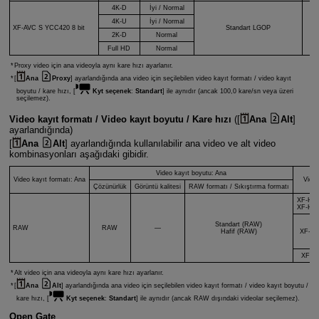
4K-D
İyi / Normal
4K-U
İyi / Normal
XF-AVC S
YCC420 8 bit
Standart LGOP
XF
2K-D
Normal
Full HD
Normal
Proxy video için ana videoyla aynı kare hızı ayarlanır.
[
Ana
Proxy
] ayarlandığında ana video için seçilebilen video kayıt formatı / video kayıt
boyutu / kare hızı, [
Kyt seçenek
:
Standart
] ile aynıdır (ancak 100,0 kare/sn veya üzeri
seçilemez).
Video kayıt formatı / Video kayıt boyutu / Kare hızı
([
Ana
Alt
]
ayarlandığında)
[
Ana
Alt
] ayarlandığında kullanılabilir ana video ve alt video
kombinasyonları aşağıdaki gibidir.
Video kayıt boyutu: Ana
Video kayıt formatı: Ana
Video
Çözünürlük
Görüntü kalitesi
RAW formatı / Sıkıştırma formatı
XF-HE
XF-HE
Standart (RAW)
RAW
RAW
—
Hafif (RAW)
XF-AV
XF-A
Alt video için ana videoyla aynı kare hızı ayarlanır.
[
Ana
Alt
] ayarlandığında ana video için seçilebilen video kayıt formatı / video kayıt boyutu /
kare hızı, [
Kyt seçenek
:
Standart
] ile aynıdır (ancak RAW dışındaki videolar seçilemez).
Open Gate