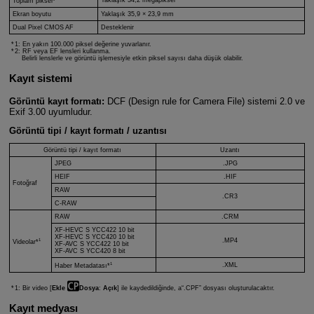
Toplam piksel*
Ekran boyutu
Yaklaşık 35,9 × 23,9 mm
Dual Pixel CMOS AF
Desteklenir
1: En yakın 100.000 piksel değerine yuvarlanır.
2: RF veya EF lensleri kullanma.
Belirli lenslerle ve görüntü işlemesiyle etkin piksel sayısı daha düşük olabilir.
Kayıt sistemi
Görüntü kayıt formatı:
DCF (Design rule for Camera File) sistemi 2.0 ve
Exif 3.00 uyumludur.
Görüntü tipi / kayıt formatı / uzantısı
Görüntü tipi / kayıt formatı
Uzantı
JPEG
.JPG
HEIF
.HIF
Fotoğraf
RAW
.CR3
C-RAW
RAW
.CRM
XF-HEVC S
YCC422 10 bit
XF-HEVC S
YCC420 10 bit
1
.MP4
Videolar*
XF-AVC S
YCC422 10 bit
XF-AVC S
YCC420 8 bit
1
.XML
Haber Metadatası*
1: Bir video [
Ekle
Dosya
:
Açık
] ile kaydedildiğinde, a“.CPF” dosyası oluşturulacaktır.
Kayıt medyası