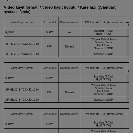
Video kayıt formatı / Video kayıt boyutu / Kare hızı
([
Standart
]
ayarlandığında)
Kar
Video kayıt formatı
Çözünürlük
Görüntü kalitesi
RAW formatı / Sıkıştırma formatı
179
Standart (RAW)
1
RAW
—
RAW*
Hafif (RAW)
Yüksek Kaliteli Intra
Standart Intra
XF-HEVC S
YCC422 10 bit
Hafif Intra
MP4
Normal
Standart LGOP
XF-HEVC S
YCC420 10 bit
Standart LGOP
Kar
Video kayıt formatı
Çözünürlük
Görüntü kalitesi
RAW formatı / Sıkıştırma formatı
100
Standart (RAW)
1
RAW
—
RAW*
Hafif (RAW)
Yüksek Kaliteli Intra
Standart Intra
XF-HEVC S
YCC422 10 bit
Hafif Intra
MP4
Normal
Standart LGOP
XF-HEVC S
YCC420 10 bit
Standart LGOP
Video kayıt formatı
Çözünürlük
Görüntü kalitesi
RAW formatı / Sıkıştırma formatı
29
Standart (RAW)
1
RAW
—
V
RAW*
Hafif (RAW)
Yüksek Kaliteli Intra