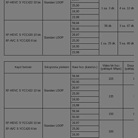
XF-HEVC S
YCC422 10 bit
Standart LGOP
25,00
1 sa. 3 dk.
4 sa. 12 dk.
24,00
23,98
59,94
56 dk.
3 sa. 47 dk.
50,00
XF-HEVC S
YCC420 10 bit
29,97
Standart LGOP
25,00
XF-AVC S
YCC420 8 bit
1 sa. 25 dk.
5 sa. 40 dk.
24,00
23,98
Video bit hızı
Dosya b
Kayıt formatı
Sıkıştırma yöntemi
Kare hızı (kare/sn.)
(yaklaşık Mbps)
(yaklaşık
59,94
225
161
50,00
29,97
XF-HEVC S
YCC422 10 bit
Standart LGOP
25,00
135
96
24,00
23,98
59,94
150
107
50,00
XF-HEVC S
YCC420 10 bit
29,97
Standart LGOP
25,00
XF-AVC S
YCC420 8 bit
100
71
24,00