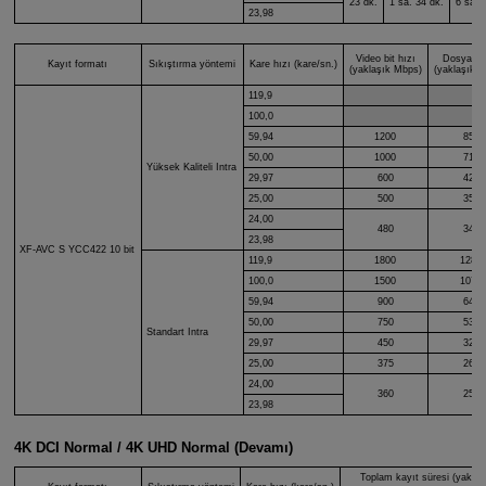
23 dk.
1 sa. 34 dk.
6 sa. 
23,98
Video bit hızı
Dosya bo
Kayıt formatı
Sıkıştırma yöntemi
Kare hızı (kare/sn.)
(yaklaşık Mbps)
(yaklaşık M
119,9
100,0
59,94
1200
8585
50,00
1000
7155
Yüksek Kaliteli Intra
29,97
600
4294
25,00
500
3579
24,00
480
3436
23,98
XF-AVC S
YCC422 10 bit
119,9
1800
1287
100,0
1500
1073
59,94
900
6440
50,00
750
5367
Standart Intra
29,97
450
3221
25,00
375
2685
24,00
360
2577
23,98
4K DCI Normal / 4K UHD Normal (Devamı)
Toplam kayıt süresi (yaklaş