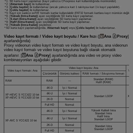
1: SD karta kayıt yapılamaz (kayıt yalnızca CFexpress kart kullanıldığında mümkündür).
2: [
Aktarmalı kayıt
] ile kullanılmaz.
3: [
Çoklu kaydet
] ile kullanılamaz (ancak yalnızca kart 1 takılıysa kart 1’e kayıt yapılabilir).
4: [
Çoklu kaydet
] ile kullanılamaz.
5: Kayıt için sadece exFAT formatlı kartlar kullanılabilir (FAT32 formatlı kartlara kayıt mümkün değildir)
6: [
Yüksek (Intra-frame)
] ayarı seçildiğinde SD karta kayıt yapılamaz.
7: [
S.dart (Intra-frame)
] ayarı seçildiğinde SD karta kayıt yapılamaz.
8: [
Hafif (Intra-frame)
] ayarı seçildiğinde SD karta kayıt yapılamaz.
9: [
Yüksek (Intra-frame)
] seçilemez.
SD karta kayıt yapılamadığında,
Aktarmalı kayıt
] veya [
Çoklu kaydet
] ile kullanılamaz.
Video kayıt formatı / Video kayıt boyutu / Kare hızı
([
Ana
Proxy
]
ayarlandığında)
Proxy videonun video kayıt formatı ve video kayıt boyutu, ana videonun
video kayıt formatı ve video kayıt boyutuna bağlı olarak otomatik
ayarlanır. [
Ana
Proxy
] ayarlandığında ana video ve proxy video
kombinasyonları aşağıdaki gibidir.
Video kayıt boyutu: Ana
Video kayıt formatı: Ana
Vid
Çözünürlük
Görüntü kalitesi
RAW formatı / Sıkıştırma formatı
Standart (RAW)
RAW
RAW
—
XF
Hafif (RAW)
4K-D
İyi / Normal
4K-U
İyi / Normal
XF-HEVC S
YCC422 10 bit
Standart LGOP
XF-
XF-HEVC S
YCC420 10 bit
2K-D
Normal
Full HD
Normal
Yüksek Kaliteli Intra
4K-D
İyi / Normal
Standart Intra
Hafif Intra
4K-U
İyi / Normal
Standart LGOP
XF-AVC S
YCC422 10 bit
XF
2K-D
Normal
Standart Intra
Standart LGOP
Full HD
Normal