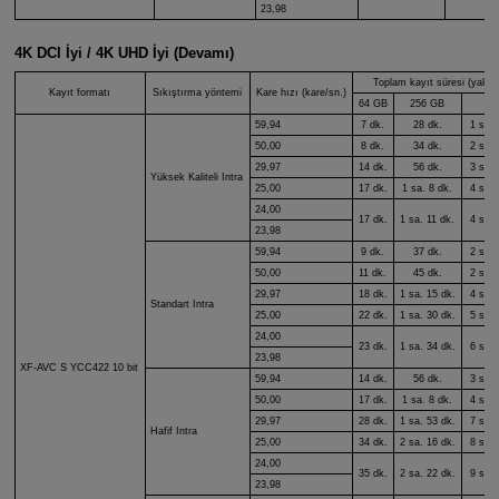
23,98
4K DCI İyi / 4K UHD İyi (Devamı)
Toplam kayıt süresi (yakla
Kayıt formatı
Sıkıştırma yöntemi
Kare hızı (kare/sn.)
64 GB
256 GB
1 
59,94
7 dk.
28 dk.
1 sa. 
50,00
8 dk.
34 dk.
2 sa. 
29,97
14 dk.
56 dk.
3 sa. 
Yüksek Kaliteli Intra
25,00
17 dk.
1 sa. 8 dk.
4 sa. 
24,00
17 dk.
1 sa. 11 dk.
4 sa. 
23,98
59,94
9 dk.
37 dk.
2 sa. 
50,00
11 dk.
45 dk.
2 sa. 
29,97
18 dk.
1 sa. 15 dk.
4 sa. 
Standart Intra
25,00
22 dk.
1 sa. 30 dk.
5 sa. 
24,00
23 dk.
1 sa. 34 dk.
6 sa. 
23,98
XF-AVC S
YCC422 10 bit
59,94
14 dk.
56 dk.
3 sa. 
50,00
17 dk.
1 sa. 8 dk.
4 sa. 
29,97
28 dk.
1 sa. 53 dk.
7 sa. 
Hafif Intra
25,00
34 dk.
2 sa. 16 dk.
8 sa. 
24,00
35 dk.
2 sa. 22 dk.
9 sa. 
23,98