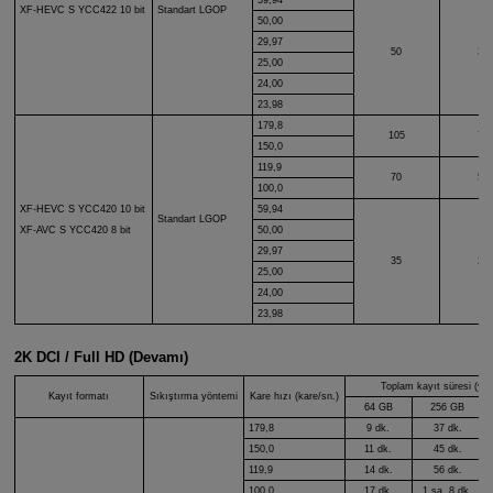
XF-HEVC S
YCC422 10 bit
Standart LGOP
50,00
29,97
50
36
25,00
24,00
23,98
179,8
105
75
150,0
119,9
70
50
100,0
XF-HEVC S
YCC420 10 bit
59,94
Standart LGOP
50,00
XF-AVC S
YCC420 8 bit
29,97
35
25
25,00
24,00
23,98
2K DCI / Full HD (Devamı)
Toplam kayıt süresi (yak
Kayıt formatı
Sıkıştırma yöntemi
Kare hızı (kare/sn.)
64 GB
256 GB
179,8
9 dk.
37 dk.
150,0
11 dk.
45 dk.
119,9
14 dk.
56 dk.
100,0
17 dk.
1 sa. 8 dk.