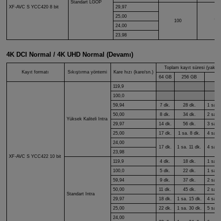
Standart LGOP
29,97
XF-AVC S
YCC420 8 bit
25,00
100
71
24,00
23,98
4K DCI Normal / 4K UHD Normal (Devamı)
Toplam kayıt süresi (yaklaş
Kayıt formatı
Sıkıştırma yöntemi
Kare hızı (kare/sn.)
64 GB
256 GB
1 
119,9
100,0
59,94
7 dk.
28 dk.
1 sa. 
50,00
8 dk.
34 dk.
2 sa. 
Yüksek Kaliteli Intra
29,97
14 dk.
56 dk.
3 sa. 
25,00
17 dk.
1 sa. 8 dk.
4 sa. 
24,00
17 dk.
1 sa. 11 dk.
4 sa. 
23,98
XF-AVC S
YCC422 10 bit
119,9
4 dk.
18 dk.
1 sa. 
100,0
5 dk.
22 dk.
1 sa. 
59,94
9 dk.
37 dk.
2 sa. 
50,00
11 dk.
45 dk.
2 sa. 
Standart Intra
29,97
18 dk.
1 sa. 15 dk.
4 sa. 
25,00
22 dk.
1 sa. 30 dk.
5 sa. 
24,00