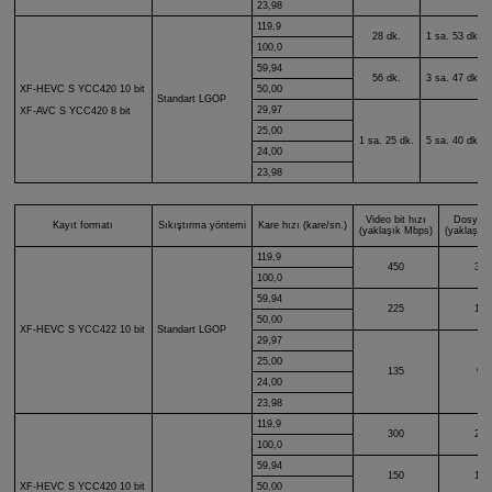
23,98
119,9
28 dk.
1 sa. 53 dk.
100,0
59,94
56 dk.
3 sa. 47 dk.
XF-HEVC S
YCC420 10 bit
50,00
Standart LGOP
29,97
XF-AVC S
YCC420 8 bit
25,00
1 sa. 25 dk.
5 sa. 40 dk.
24,00
23,98
Video bit hızı
Dosya b
Kayıt formatı
Sıkıştırma yöntemi
Kare hızı (kare/sn.)
(yaklaşık Mbps)
(yaklaşık
119,9
450
322
100,0
59,94
225
161
50,00
XF-HEVC S
YCC422 10 bit
Standart LGOP
29,97
25,00
135
96
24,00
23,98
119,9
300
214
100,0
59,94
150
107
XF-HEVC S
YCC420 10 bit
50,00