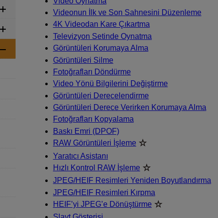
Video Oynatma
Videonun İlk ve Son Sahnesini Düzenleme
4K Videodan Kare Çıkartma
Televizyon Setinde Oynatma
Görüntüleri Korumaya Alma
Görüntüleri Silme
Fotoğrafları Döndürme
Video Yönü Bilgilerini Değiştirme
Görüntüleri Derecelendirme
Görüntüleri Derece Verirken Korumaya Alma
Fotoğrafları Kopyalama
Baskı Emri (DPOF)
RAW Görüntüleri İşleme
Yaratıcı Asistanı
Hızlı Kontrol RAW İşleme
JPEG/HEIF Resimleri Yeniden Boyutlandırma
JPEG/HEIF Resimleri Kırpma
HEIF’yi JPEG’e Dönüştürme
Slayt Gösterisi