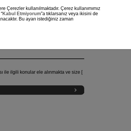
zere Çerezler kullanılmaktadır. Çerez kullanımımız
 “
Kabul Etmiyorum
”a tıklarsanız veya ikisini de
nacaktır. Bu ayarı istediğiniz zaman
ile ilgili konular ele alınmakta ve size [