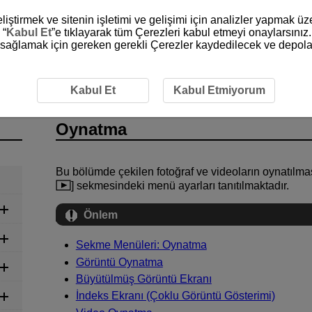
liştirmek ve sitenin işletimi ve gelişimi için analizler yapmak ü
 “
Kabul Et
”e tıklayarak tüm Çerezleri kabul etmeyi onaylarsınız.
ni sağlamak için gereken gerekli Çerezler kaydedilecek ve depola
Kabul Et
Kabul Etmiyorum
Oynatma
Bu bölümde çekilen fotoğraf ve videoların oynatılması 
] sekmesindeki menü ayarları tanıtılmaktadır.
Önlem
Sekme Menüleri: Oynatma
Görüntü Oynatma
Büyütülmüş Görüntü Ekranı
İndeks Ekranı (Çoklu Görüntü Gösterimi)