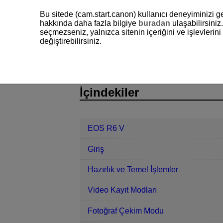
Bu sitede (cam.start.canon) kullanıcı deneyiminizi ge
hakkında daha fazla bilgiye
buradan
ulaşabilirsiniz.
seçmezseniz, yalnızca sitenin içeriğini ve işlevleri
değiştirebilirsiniz.
EOS R6 V
Oynatma
D388-142
İçindekiler
EOS R6 V
Giriş
Hazırlık ve Temel İşlemler
Video Kayıt Modları
Fotoğraf Çekim Modu