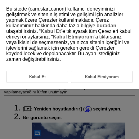
Bu sitede (cam.start.canon) kullanıcı deneyiminizi
geliştirmek ve sitenin işletimi ve gelişimi için analizler
yapmak üzere Çerezler kullanılmaktadır. Çerez
kullanımımız hakkında daha fazla bilgiye
buradan
D388-162
ulaşabilirsiniz. “
Kabul Et
”e tıklayarak tüm Çerezleri kabul
etmeyi onaylarsınız. “
Kabul Etmiyorum
”a tıklarsanız
JPEG/HEIF Resimleri Yeniden
veya ikisini de seçmezseniz, yalnızca sitenin içeriğini ve
Boyutlandırma
işlevlerini sağlamak için gereken gerekli Çerezler
kaydedilecek ve depolanacaktır. Bu ayarı istediğiniz
zaman değiştirebilirsiniz.
Piksel sayısını düşürmek ve yeni bir fotoğraf olarak kaydetmek için bir
JPEG veya HEIF fotoğrafı yeniden boyutlandırabilirsiniz. RAW+JPEG
ve RAW+HEIF çekimle yakalananlar dahil
,
veya
JPEG ya da
Kabul Et
Kabul Etmiyorum
HEIF görüntüler (
hariç boyutlar) için yeniden boyutlandırma
yapılabilir.
görüntüler, RAW fotoğraflar veya videolar veya 4K
videolardan çıkartılan kareler için yeniden boyutlandırma
yapılamayacağını lütfen unutmayın.
[
:
Yeniden boyutlandırır
] (
) seçimi yapın.
Bir görüntü seçin.