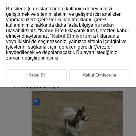
Bu sitede (cam.start.canon) kullanıcı deneyiminizi
geliştirmek ve sitenin işletimi ve gelişimi için analizler
yapmak üzere Çerezler kullanılmaktadır. Çerez
kullanımımız hakkında daha fazla bilgiye
buradan
D388-163
ulaşabilirsiniz. “
Kabul Et
”e tıklayarak tüm Çerezleri kabul
etmeyi onaylarsınız. “
Kabul Etmiyorum
”a tıklarsanız
JPEG/HEIF Resimleri Kırpma
veya ikisini de seçmezseniz, yalnızca sitenin içeriğini ve
işlevlerini sağlamak için gereken gerekli Çerezler
kaydedilecek ve depolanacaktır. Bu ayarı istediğiniz
Çektiğiniz bir JPEG veya HEIF görüntüyü kırpabilir ve ayrıca
kaydedebilirsiniz. RAW görüntüler ve 4K videolardan çıkartılan kareler
zaman değiştirebilirsiniz.
kırpılamaz.
Kabul Et
Kabul Etmiyorum
[
:
Kesme
] (
) seçimi yapın.
Bir görüntü seçin.