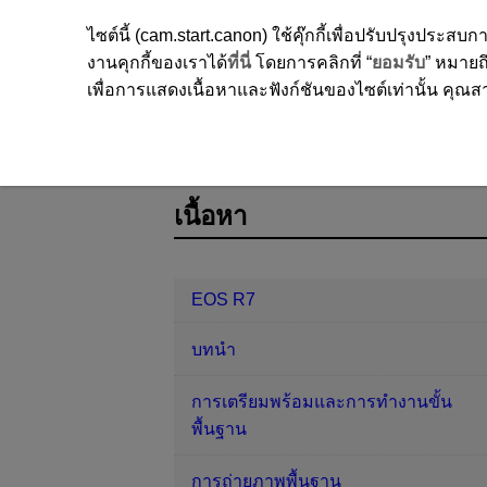
ไซต์นี้ (cam.start.canon) ใช้คุ๊กกี้เพื่อปรับปรุงปร
งานคุกกี้ของเราได้
ที่นี่
โดยการคลิกที่ “
ยอมรับ
” หมายถึ
เพื่อการแสดงเนื้อหาและฟังก์ชันของไซต์เท่านั้น คุณสาม
EOS R7
การตั้งค่าระบบส่วนตัว/เมนูส
D180-234
เนื้อหา
EOS R7
บทนำ
การเตรียมพร้อมและการทำงานขั้น
พื้นฐาน
การถ่ายภาพพื้นฐาน