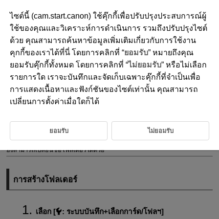
ไซต์นี้ (cam.start.canon) ใช้คุ๊กกี้เพื่อปรับปรุงประสบการณ์ผู้
ใช้ของคุณและวิเคราะห์การดำเนินการ รวมถึงปรับปรุงไซต์
ด้วย คุณสามารถค้นหาข้อมูลเพิ่มเติมเกี่ยวกับการใช้งาน
D180-200
คุกกี้ของเราได้
ที่นี่
โดยการคลิกที่ “
ยอมรับ
” หมายถึงคุณ
การตั้งค่าโฟลเดอร์
ยอมรับคุ๊กกี้ทั้งหมด โดยการคลิกที่ “
ไม่ยอมรับ
” หรือไม่เลือก
รายการใด เราจะบันทึกและจัดเก็บเฉพาะคุ๊กกี้ที่จำเป็นเพื่อ
การแสดงเนื้อหาและฟังก์ชันของไซต์เท่านั้น คุณสามารถ
การสร้างโฟลเดอร์
เปลี่ยนการตั้งค่าเมื่อใดก็ได้
การเปลี่ยนชื่อโฟลเดอร์
การเลือกโฟลเดอร์
ยอมรับ
ไม่ยอมรับ
คุณสามารถสร้าง และเลือกโฟลเดอร์ เพื่อบันทึกภาพที่ถ่ายได้อย่างอิสระ คุณ
ยังสามารถเปลี่ยนชื่อโฟลเดอร์ได้ด้วย
การสร้างโฟลเดอร์
เลือก [
:
ระบบบันทึก+เลือกการ์ด/โฟลฯ
]