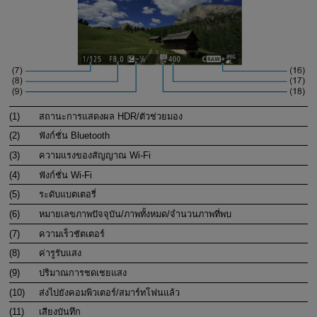
(1)
สถานะการแสดงผล HDR/ตัวช่วยมอง
(2)
ฟังก์ชั่น Bluetooth
(3)
ความแรงของสัญญาณ
Wi-Fi
(4)
ฟังก์ชั่น
Wi-Fi
(5)
ระดับแบตเตอรี่
(6)
หมายเลขภาพปัจจุบัน/ภาพทั้งหมด/จำนวนภาพที่พบ
(7)
ความเร็วชัตเตอร์
(8)
ค่ารูรับแสง
(9)
ปริมาณการชดเชยแสง
(10)
ส่งไปยังคอมพิวเตอร์/สมาร์ทโฟนแล้ว
(11)
เสียงบันทึก