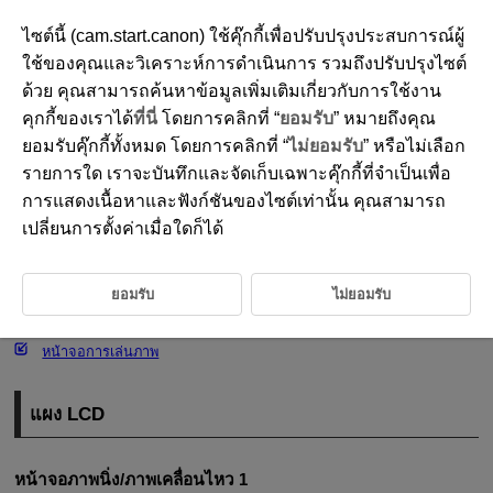
ไซต์นี้ (cam.start.canon) ใช้คุ๊กกี้เพื่อปรับปรุงประสบการณ์ผู้
ใช้ของคุณและวิเคราะห์การดำเนินการ รวมถึงปรับปรุงไซต์
ด้วย คุณสามารถค้นหาข้อมูลเพิ่มเติมเกี่ยวกับการใช้งาน
D090-213
คุกกี้ของเราได้
ที่นี่
โดยการคลิกที่ “
ยอมรับ
” หมายถึงคุณ
การแสดงข้อมูล
ยอมรับคุ๊กกี้ทั้งหมด โดยการคลิกที่ “
ไม่ยอมรับ
” หรือไม่เลือก
รายการใด เราจะบันทึกและจัดเก็บเฉพาะคุ๊กกี้ที่จำเป็นเพื่อ
การแสดงเนื้อหาและฟังก์ชันของไซต์เท่านั้น คุณสามารถ
แผง LCD
เปลี่ยนการตั้งค่าเมื่อใดก็ได้
หน้าจอการถ่ายภาพนิ่ง
หน้าจอการบันทึกภาพเคลื่อนไหว
ยอมรับ
ไม่ยอมรับ
ไอคอนแสดงฉาก
หน้าจอการเล่นภาพ
แผง LCD
หน้าจอภาพนิ่ง/ภาพเคลื่อนไหว 1