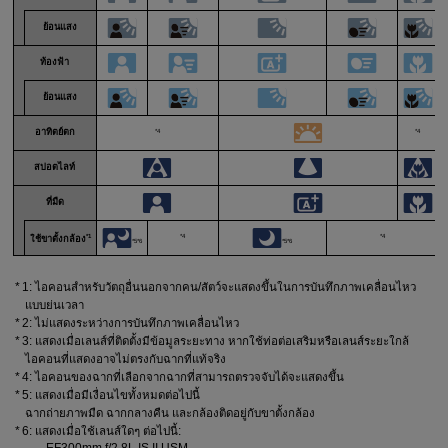
ย้อนแสง
ท้องฟ้า
ย้อนแสง
อาทิตย์ตก
*4
*4
สปอตไลท์
ที่มืด
ส
*1
*4
*4
ใช้ขาตั้งกล้อง
*5*6
*5*6
1: ไอคอนสำหรับวัตถุอื่นนอกจากคน/สัตว์จะแสดงขึ้นในการบันทึกภาพเคลื่อนไหว
แบบย่นเวลา
2: ไม่แสดงระหว่างการบันทึกภาพเคลื่อนไหว
3: แสดงเมื่อเลนส์ที่ติดตั้งมีข้อมูลระยะทาง หากใช้ท่อต่อเสริมหรือเลนส์ระยะใกล้
ไอคอนที่แสดงอาจไม่ตรงกับฉากที่แท้จริง
4: ไอคอนของฉากที่เลือกจากฉากที่สามารถตรวจจับได้จะแสดงขึ้น
5: แสดงเมื่อมีเงื่อนไขทั้งหมดต่อไปนี้
ฉากถ่ายภาพมืด ฉากกลางคืน และกล้องติดอยู่กับขาตั้งกล้อง
6: แสดงเมื่อใช้เลนส์ใดๆ ต่อไปนี้:
EF300mm f/2.8L IS II USM