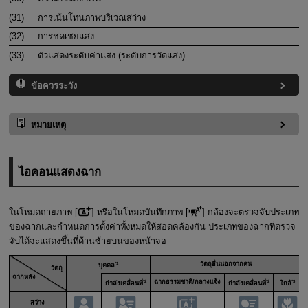
(31)
การเน้นโทนภาพบริเวณสว่าง
(32)
การชดเชยแสง
(33)
ตัวแสดงระดับค่าแสง (ระดับการวัดแสง)
ข้อควรระวัง
หมายเหตุ
ไอคอนแสดงฉาก
ในโหมดถ่ายภาพ [
] หรือในโหมดบันทึกภาพ [
] กล้องจะตรวจจับประเภท
ของฉากและกำหนดการตั้งค่าทั้งหมดให้สอดคล้องกัน ประเภทของฉากที่ตรวจ
จับได้จะแสดงขึ้นที่ด้านซ้ายบนของหน้าจอ
*1
วัตถุอื่นนอกจากคน
บุคคล
วัตถุ
ฉากหลัง
*2
ฉากธรรมชาติ/กลางแจ้ง
*2
*3
กำลังเคลื่อนที่
กำลังเคลื่อนที่
ใกล้
สว่าง