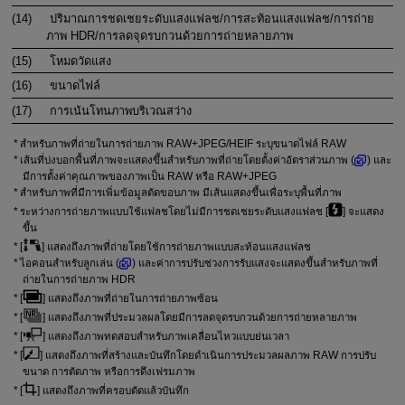
(14)
ปริมาณการชดเชยระดับแสงแฟลช/การสะท้อนแสงแฟลช/การถ่าย
ภาพ HDR/การลดจุดรบกวนด้วยการถ่ายหลายภาพ
(15)
โหมดวัดแสง
(16)
ขนาดไฟล์
(17)
การเน้นโทนภาพบริเวณสว่าง
สำหรับภาพที่ถ่ายในการถ่ายภาพ RAW+JPEG/HEIF ระบุขนาดไฟล์ RAW
เส้นที่บ่งบอกพื้นที่ภาพจะแสดงขึ้นสำหรับภาพที่ถ่ายโดยตั้งค่าอัตราส่วนภาพ (
) และ
มีการตั้งค่าคุณภาพของภาพเป็น RAW หรือ RAW+JPEG
สำหรับภาพที่มีการเพิ่มข้อมูลตัดขอบภาพ มีเส้นแสดงขึ้นเพื่อระบุพื้นที่ภาพ
ระหว่างการถ่ายภาพแบบใช้แฟลชโดยไม่มีการชดเชยระดับแสงแฟลช [
] จะแสดง
ขึ้น
[
] แสดงถึงภาพที่ถ่ายโดยใช้การถ่ายภาพแบบสะท้อนแสงแฟลช
ไอคอนสำหรับลูกเล่น (
) และค่าการปรับช่วงการรับแสงจะแสดงขึ้นสำหรับภาพที่
ถ่ายในการถ่ายภาพ HDR
[
] แสดงถึงภาพที่ถ่ายในการถ่ายภาพซ้อน
[
] แสดงถึงภาพที่ประมวลผลโดยมีการลดจุดรบกวนด้วยการถ่ายหลายภาพ
[
] แสดงถึงภาพทดสอบสำหรับภาพเคลื่อนไหวแบบย่นเวลา
[
] แสดงถึงภาพที่สร้างและบันทึกโดยดำเนินการประมวลผลภาพ RAW การปรับ
ขนาด การตัดภาพ หรือการดึงเฟรมภาพ
[
] แสดงถึงภาพที่ครอบตัดแล้วบันทึก