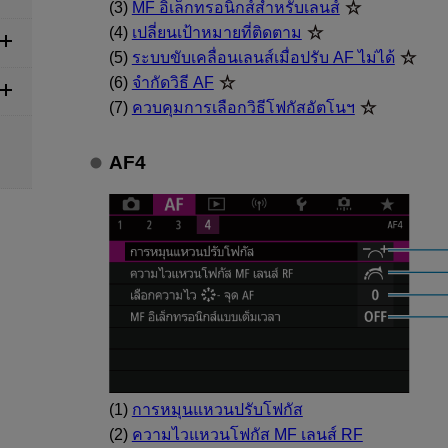
(3)
MF อิเล็กทรอนิกส์สำหรับเลนส์
(4)
เปลี่ยนเป้าหมายที่ติดตาม
(5)
ระบบขับเคลื่อนเลนส์เมื่อปรับ AF ไม่ได้
(6)
จำกัดวิธี AF
(7)
ควบคุมการเลือกวิธีโฟกัสอัตโนฯ
AF4
(1)
การหมุนแหวนปรับโฟกัส
(2)
ความไวแหวนโฟกัส MF เลนส์ RF