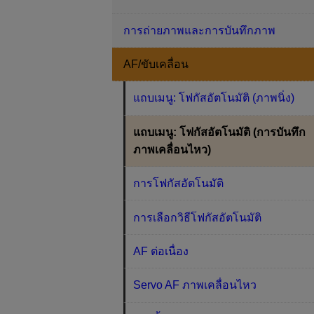
การถ่ายภาพและการบันทึกภาพ
AF/ขับเคลื่อน
แถบเมนู: โฟกัสอัตโนมัติ (ภาพนิ่ง)
แถบเมนู: โฟกัสอัตโนมัติ (การบันทึก
ภาพเคลื่อนไหว)
การโฟกัสอัตโนมัติ
การเลือกวิธีโฟกัสอัตโนมัติ
AF ต่อเนื่อง
Servo AF ภาพเคลื่อนไหว