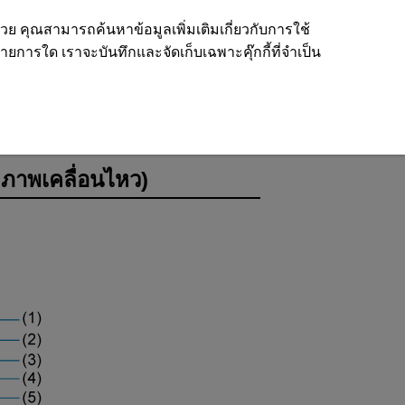
ด้วย คุณสามารถค้นหาข้อมูลเพิ่มเติมเกี่ยวกับการใช้
รายการใด เราจะบันทึกและจัดเก็บเฉพาะคุ๊กกี้ที่จำเป็น
กภาพเคลื่อนไหว)