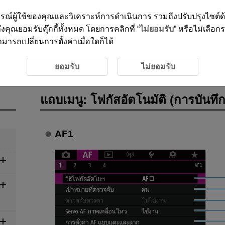
ะสบการณ์ผู้ใช้ของคุณและวิเคราะห์การดำเนินการ รวมถึงปรับปรุงไซต์
งคุณยอมรับคุ๊กกี้ทั้งหมด โดยการคลิกที่ “
ไม่ยอมรับ
” หรือไม่เลือก
ารถเปลี่ยนการตั้งค่าเมื่อใดก็ได้
โฟกัสอัตโนมัติ (การบันทึกภาพเคลื่อนไหว)
ยอมรับ
ไม่ยอมรับ
แถบเมนู: โฟกัสอัตโนมัติ (การบันทึ
AF1