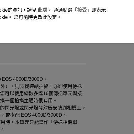
okie的資訊，請見
此處
。 通過點選「
接受
」即表示
ie。 您可隨時更改此設定。
（
EOS 4000D/3000D
、
外），則支援連結拍攝，亦即使用傳送
您可以使用總數多達16個傳送單元與接
攝一個拍攝主體時很有用。
的閃光燈或閃光燈發射器安裝到相機上。
時，或搭配
EOS 4000D/3000D
、
用時，本單元只能當作「傳送相機單
。