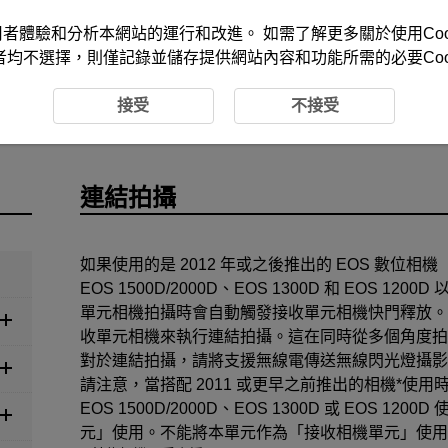
改善您的使用者體驗和分析本網站的運行和改進。 如需了解更多關於使用Co
者均不選擇，則僅記錄並儲存提供網站內容和功能所需的必要Cook
無線閃光拍攝
連結拍攝
接受
不接受
連結拍攝
如果使用的是 2012 年或之後推出的 EOS 數位相機
EOS 1500D/2000D
、
EOS 1300D
和
EOS 1200D
以
單元相機拍攝時會自動觸發接收單元相機快門釋放。
收單元相機來執行連結拍攝。這在同時從多個角度拍
對於連結拍攝，請將支援無線電傳送無線閃光燈攝影
請注意，當搭配 2011 或更早之前推出的相機*使用
EOS 1500D/2000D
、
EOS 1300D
或
EOS 1200D
使
元」使用。不能將本單元作為「接收相機單元」使用