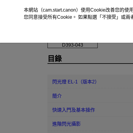
本網站（cam.start.canon）使用Cookie
您同意接受所有Cookie。 如果點選「
不接受
」或兩
閃光燈 EL-1（版本2）
無線電傳送
D393-043
目錄
閃光燈 EL-1（版本2）
簡介
快速入門及基本操作
進階閃光攝影