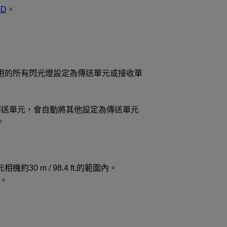
D
。
用的所有閃光燈設定為傳送單元或接收單
傳送單元，會自動將其他設定為傳送單元
。
元相機約
30 m
/
98.4 ft.
的範圍內。
。