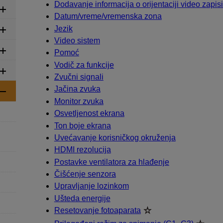
Dodavanje informacija o orijentaciji video zapi
Datum/vreme/vremenska zona
Jezik
Video sistem
Pomoć
Vodič za funkcije
Zvučni signali
Jačina zvuka
Monitor zvuka
Osvetljenost ekrana
Ton boje ekrana
Uvećavanje korisničkog okruženja
HDMI rezolucija
Postavke ventilatora za hlađenje
Čišćenje senzora
Upravljanje lozinkom
Ušteda energije
Resetovanje fotoaparata