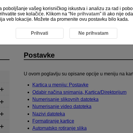
za poboljšanje vašeg korisničkog iskustva i analizu za rad i pobo
rihvatite sve kolačiće. Klikom na “
Ne prihvatam
” ili ako nije 
kcija veb lokacije. Možete da promenite ovu postavku bilo kada.
Prihvati
Ne prihvatam
Postavke
U ovom poglavlju su opisane opcije u meniju na karti
Kartica u meniju: Postavke
Odabir načina snimanja, Kartica/Direktorijum
Numerisanje slikovnih datoteka
Numerisanje video datoteka
Nazivi datoteka
Formatiranje kartice
Automatsko rotiranje slika