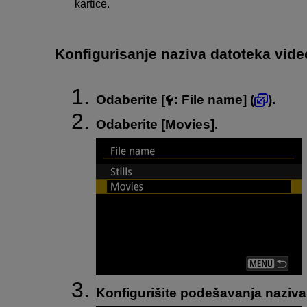
kartice.
Konfigurisanje naziva datoteka vide
Odaberite [
:
File name
] (
).
Odaberite [
Movies
].
Konfigurišite podešavanja naziva