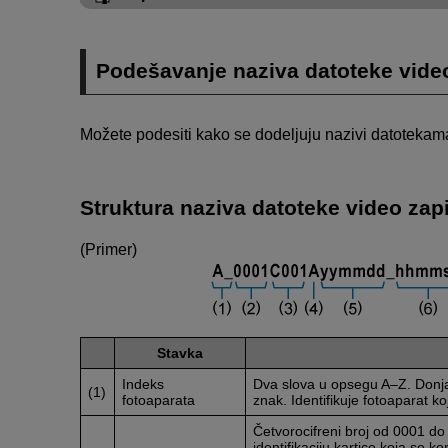
Podešavanje naziva datoteke vide
Možete podesiti kako se dodeljuju nazivi datotekam
Struktura naziva datoteke video zap
(Primer)
Stavka
Indeks
Dva slova u opsegu A–Z. Donja 
(1)
fotoaparata
znak. Identifikuje fotoaparat koj
Četvorocifreni broj od 0001 do
identifikaciju kartice koja se 