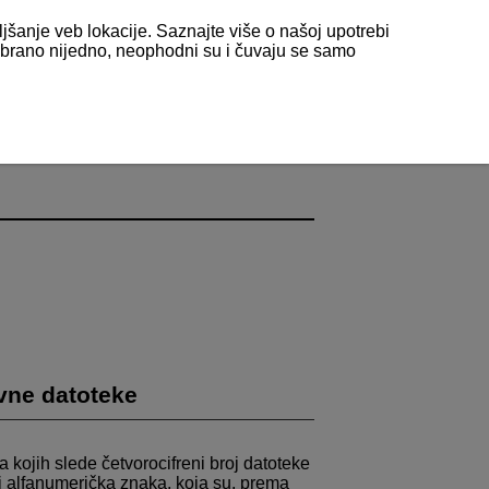
ljšanje veb lokacije. Saznajte više o našoj upotrebi
odabrano nijedno, neophodni su i čuvaju se samo
vne datoteke
 kojih slede četvorocifreni broj datoteke
iri alfanumerička znaka, koja su, prema