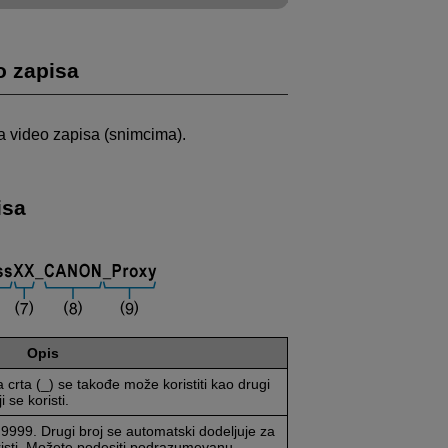
o zapisa
a video zapisa (snimcima).
isa
Opis
crta (_) se takođe može koristiti kao drugi
i se koristi.
 9999. Drugi broj se automatski dodeljuje za
koristi. Možete podesiti podrazumevanu