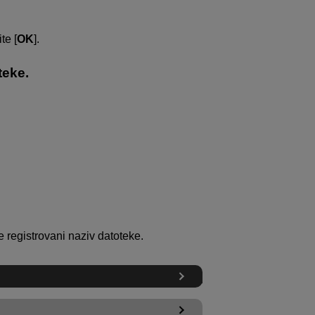
te [
OK
].
teke.
te registrovani naziv datoteke.