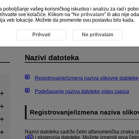
za poboljšanje vašeg korisničkog iskustva i analizu za rad i pobo
rihvatite sve kolačiće. Klikom na “
Ne prihvatam
” ili ako nije 
kcija veb lokacije. Možete da promenite ovu postavku bilo kada.
oteka
Prihvati
Ne prihvatam
Nazivi datoteka
Registrovanje/izmena naziva slikovne datoteke
Podešavanje naziva datoteke video zapisa
Registrovanje/izmena naziva sliko
Nazivi datoteka sadrže četiri alfanumerička znaka iza
(
) i ekstenzija datoteke. Možete izmeniti prva čet