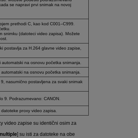
kada se napravi prvi snimak na novoj
 kojem prethodi C, kao kod C001–C999.
četku.
m snimku (datoteci video zapisa). Možete
ost.
i postavlja za H.264 glavne video zapise,
i automatski na osnovu početka snimanja.
i automatski na osnovu početka snimanja.
o 9, nasumično postavljena za svaki snimak
0 do 9. Podrazumevano: CANON.
 datoteke proxy video zapisa.
xy video zapise su identični osim za
multiple
] su isti za datoteke na obe