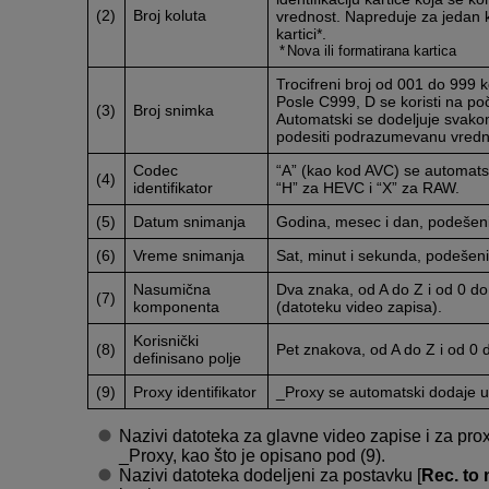
(2)
Broj koluta
vrednost. Napreduje za jedan 
kartici*.
Nova ili formatirana kartica
Trocifreni broj od 001 do 999
Posle C999, D se koristi na po
(3)
Broj snimka
Automatski se dodeljuje svako
podesiti podrazumevanu vredn
Codec
“A” (kao kod AVC) se automatsk
(4)
identifikator
“H” za HEVC i “X” za RAW.
(5)
Datum snimanja
Godina, mesec i dan, podešen
(6)
Vreme snimanja
Sat, minut i sekunda, podešen
Nasumična
Dva znaka, od A do Z i od 0 d
(7)
komponenta
(datoteku video zapisa).
Korisnički
(8)
Pet znakova, od A do Z i od 
definisano polje
(9)
Proxy identifikator
_Proxy se automatski dodaje u
Nazivi datoteka za glavne video zapise i za pro
_Proxy, kao što je opisano pod (9).
Nazivi datoteka dodeljeni za postavku [
Rec. to 