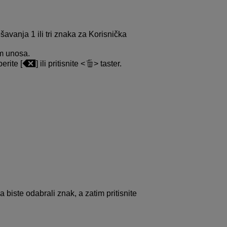
avanja 1 ili tri znaka za Korisnička
im unosa.
erite [
] ili pritisnite
taster.
a biste odabrali znak, a zatim pritisnite