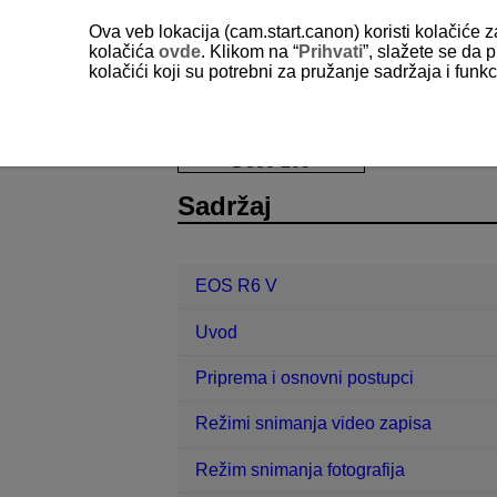
Ova veb lokacija (cam.start.canon) koristi kolačiće 
kolačića
ovde
. Klikom na “
Prihvati
”, slažete se da p
kolačići koji su potrebni za pružanje sadržaja i fun
EOS R6 V
Postavke
Nazivi dat
D388-205
Sadržaj
EOS R6 V
Uvod
Priprema i osnovni postupci
Režimi snimanja video zapisa
Režim snimanja fotografija