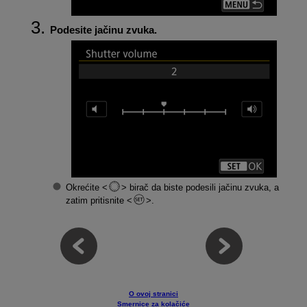
Podesite jačinu zvuka.
Okrećite
birač da biste podesili jačinu zvuka, a
zatim pritisnite
.
O ovoj stranici
Smernice za kolačiće