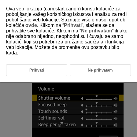
Ova veb lokacija (cam.start.canon) koristi kolačiće za
poboljšanje vašeg korisničkog iskustva i analizu za rad i
poboljšanje veb lokacije. Saznajte više o našoj upotrebi
kolačića
ovde
. Klikom na “
Prihvati
”, slažete se da
D388-215
prihvatite sve kolačiće. Klikom na “
Ne prihvatam
” ili ako
nije odabrano nijedno, neophodni su i čuvaju se samo
Jačina zvuka
kolačići koji su potrebni za pružanje sadržaja i funkcija
veb lokacije. Možete da promenite ovu postavku bilo
kada.
Možete podešavati jačinu zvuka fotoaparata.
Odaberite [
:
Volume
] (
).
Prihvati
Ne prihvatam
Odaberite opciju.