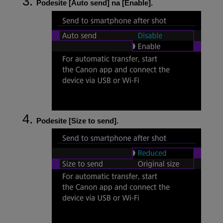
Podesite [
Auto send
] na [
Enable
].
Podesite [
Size to send
].