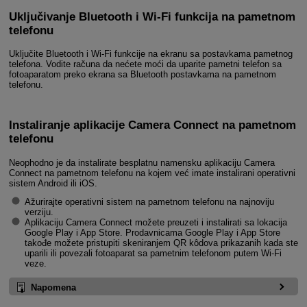
Uključivanje Bluetooth i
Wi-Fi
funkcija na pametnom
telefonu
Uključite Bluetooth i
Wi-Fi
funkcije na ekranu sa postavkama pametnog
telefona. Vodite računa da nećete moći da uparite pametni telefon sa
fotoaparatom preko ekrana sa Bluetooth postavkama na pametnom
telefonu.
Instaliranje aplikacije Camera Connect na pametnom
telefonu
Neophodno je da instalirate besplatnu namensku aplikaciju Camera
Connect na pametnom telefonu na kojem već imate instalirani operativni
sistem Android ili iOS.
Ažurirajte operativni sistem na pametnom telefonu na najnoviju
verziju.
Aplikaciju Camera Connect možete preuzeti i instalirati sa lokacija
Google Play i App Store. Prodavnicama Google Play i App Store
takođe možete pristupiti skeniranjem QR kôdova prikazanih kada ste
uparili ili povezali fotoaparat sa pametnim telefonom putem
Wi-Fi
veze.
Napomena