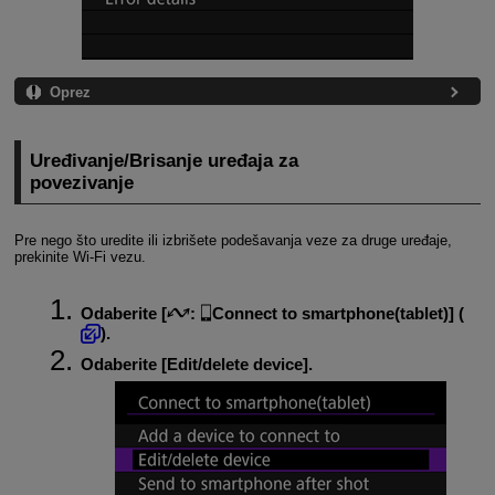
Oprez
Uređivanje/Brisanje uređaja za
povezivanje
Pre nego što uredite ili izbrišete podešavanja veze za druge uređaje,
prekinite
Wi-Fi
vezu.
Odaberite [
:
Connect to smartphone(tablet)
] (
).
Odaberite [
Edit/delete device
].