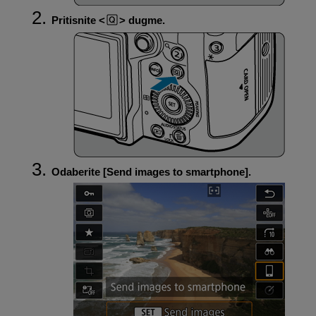
Pritisnite
dugme.
Odaberite [
Send images to smartphone
].