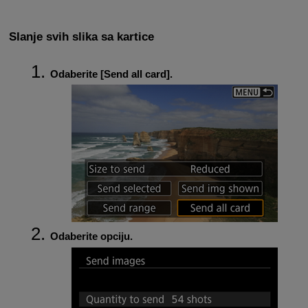
Slanje svih slika sa kartice
Odaberite [
Send all card
].
Odaberite opciju.