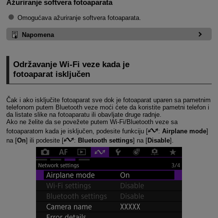
Ažuriranje softvera fotoaparata
Omogućava ažuriranje softvera fotoaparata.
Napomena
Održavanje
Wi-Fi
veze kada je
fotoaparat isključen
Čak i ako isključite fotoaparat sve dok je fotoaparat uparen sa pametnim
telefonom putem Bluetooth veze moći ćete da koristite pametni telefon i
da listate slike na fotoaparatu ili obavljate druge radnje.
Ako ne želite da se povežete putem
Wi-Fi
/Bluetooth veze sa
fotoaparatom kada je isključen, podesite funkciju [
:
Airplane mode
]
na [
On
] ili podesite [
:
Bluetooth settings
] na [
Disable
].