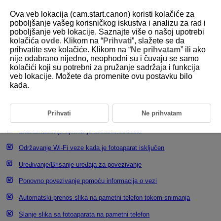
Ova veb lokacija (cam.start.canon) koristi kolačiće za
poboljšanje vašeg korisničkog iskustva i analizu za rad i
poboljšanje veb lokacije. Saznajte više o našoj upotrebi
kolačića
ovde
. Klikom na “
Prihvati
”, slažete se da
D388-175
prihvatite sve kolačiće. Klikom na “
Ne prihvatam
” ili ako
nije odabrano nijedno, neophodni su i čuvaju se samo
Povezivanje sa pametnim
kolačići koji su potrebni za pružanje sadržaja i funkcija
telefonom ili tabletom
veb lokacije. Možete da promenite ovu postavku bilo
kada.
Priprema pametnog telefona
Prihvati
Ne prihvatam
Bluetooth uparivanje i
Wi-Fi
veza sa pametnim telefonima
Glavne funkcije aplikacije Camera Connect
Održavanje
Wi-Fi
veze kada je fotoaparat isključen
Uređivanje/Brisanje uređaja za povezivanje
Ponovno povezivanje pomoću informacija o vezi
Automatski prenos slika na pametni telefon tokom snimanja
Slanje slika sa fotoaparata na pametni telefon