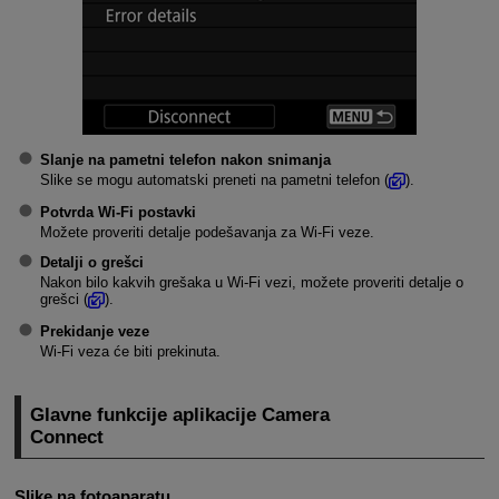
Slanje na pametni telefon nakon snimanja
Slike se mogu automatski preneti na pametni telefon (
).
Potvrda Wi-Fi postavki
Možete proveriti detalje podešavanja za
Wi-Fi
veze.
Detalji o grešci
Nakon bilo kakvih grešaka u
Wi-Fi
vezi, možete proveriti detalje o
grešci (
).
Prekidanje veze
Wi-Fi
veza će biti prekinuta.
Glavne funkcije aplikacije Camera
Connect
Slike na fotoaparatu