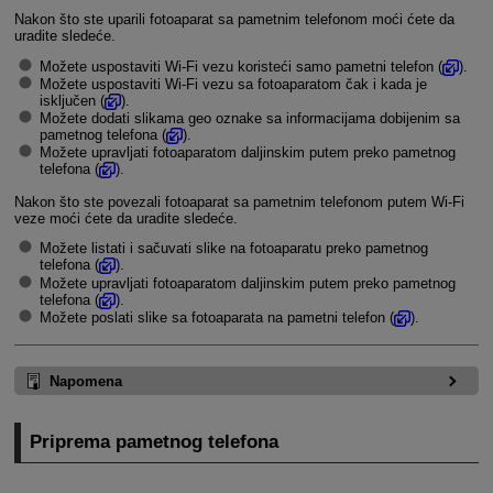
Nakon što ste uparili fotoaparat sa pametnim telefonom moći ćete da
uradite sledeće.
Možete uspostaviti
Wi-Fi
vezu koristeći samo pametni telefon (
).
Možete uspostaviti
Wi-Fi
vezu sa fotoaparatom čak i kada je
isključen (
).
Možete dodati slikama geo oznake sa informacijama dobijenim sa
pametnog telefona (
).
Možete upravljati fotoaparatom daljinskim putem preko pametnog
telefona (
).
Nakon što ste povezali fotoaparat sa pametnim telefonom putem
Wi-Fi
veze moći ćete da uradite sledeće.
Možete listati i sačuvati slike na fotoaparatu preko pametnog
telefona (
).
Možete upravljati fotoaparatom daljinskim putem preko pametnog
telefona (
).
Možete poslati slike sa fotoaparata na pametni telefon (
).
Napomena
Priprema pametnog telefona