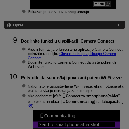
Prikazan je naziv povezanog uređaja.
Oprez
Dodirnite funkciju u aplikaciji Camera Connect.
Više informacija o funkcijama aplikacije Camera Connect
potražite u odeljku
Glavne funkcije aplikacije Camera
Connect
.
Dodirnite funkciju Camera Connect da biste pokrenuli
Wi-Fi
vezu.
Potvrdite da su uređaji povezani putem
Wi-Fi
veze.
Nakon što je uspostavljena
Wi-Fi
veza, ekran fotoaparata
prelazi u stanje mirovanja za snimanje.
Ako odaberete [
:
Connect to smartphone(tablet)
]
biće prikazan ekran [
Communicating
] na fotoaparatu (
).