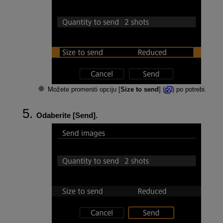
Možete promeniti opciju [
Size to send
] (
) po potrebi.
Odaberite [
Send
].