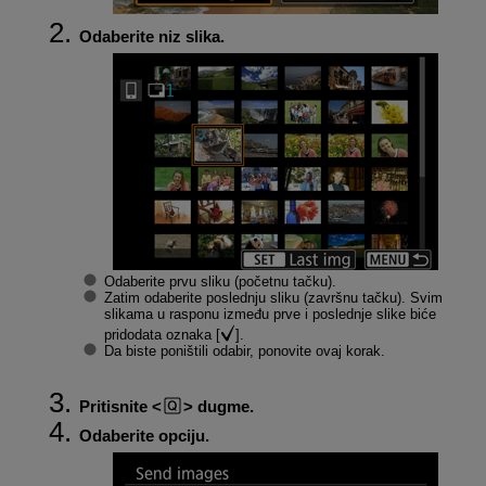
Odaberite niz slika.
Odaberite prvu sliku (početnu tačku).
Zatim odaberite poslednju sliku (završnu tačku). Svim
slikama u rasponu između prve i poslednje slike biće
pridodata oznaka [
].
Da biste poništili odabir, ponovite ovaj korak.
Pritisnite
dugme.
Odaberite opciju.