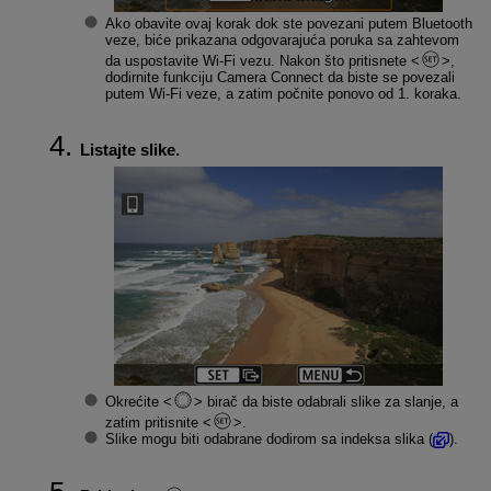
Ako obavite ovaj korak dok ste povezani putem Bluetooth
veze, biće prikazana odgovarajuća poruka sa zahtevom
da uspostavite
Wi-Fi
vezu. Nakon što pritisnete
,
dodirnite funkciju Camera Connect da biste se povezali
putem
Wi-Fi
veze, a zatim počnite ponovo od 1. koraka.
Listajte slike.
Okrećite
birač da biste odabrali slike za slanje, a
zatim pritisnite
.
Slike mogu biti odabrane dodirom sa indeksa slika (
).