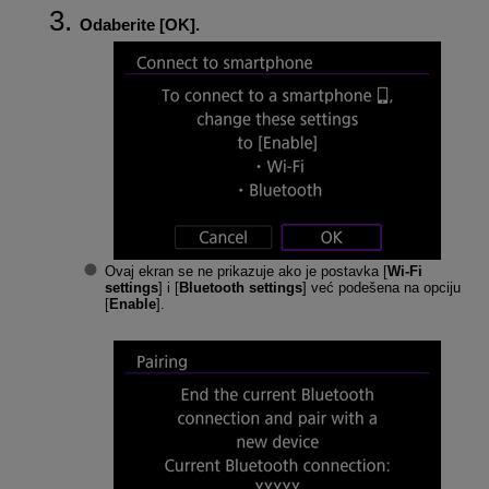
Odaberite [
OK
].
Ovaj ekran se ne prikazuje ako je postavka [
Wi-Fi
settings
] i [
Bluetooth settings
] već podešena na opciju
[
Enable
].