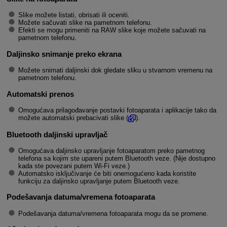
Slike možete listati, obrisati ili oceniti.
Možete sačuvati slike na pametnom telefonu.
Efekti se mogu primeniti na RAW slike koje možete sačuvati na
pametnom telefonu.
Daljinsko snimanje preko ekrana
Možete snimati daljinski dok gledate sliku u stvarnom vremenu na
pametnom telefonu.
Automatski prenos
Omogućava prilagođavanje postavki fotoaparata i aplikacije tako da
možete automatski prebacivati slike (
).
Bluetooth daljinski upravljač
Omogućava daljinsko upravljanje fotoaparatom preko pametnog
telefona sa kojim ste upareni putem Bluetooth veze. (Nije dostupno
kada ste povezani putem
Wi-Fi
veze.)
Automatsko isključivanje će biti onemogućeno kada koristite
funkciju za daljinsko upravljanje putem Bluetooth veze.
Podešavanja datuma/vremena fotoaparata
Podešavanja datuma/vremena fotoaparata mogu da se promene.