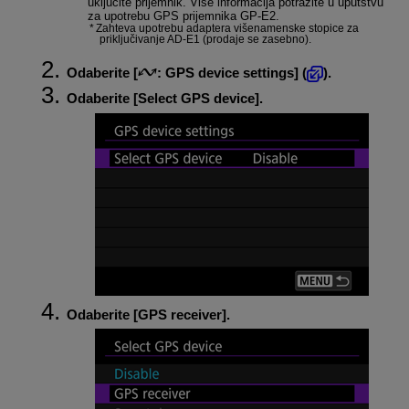
uključite prijemnik. Više informacija potražite u uputstvu
za upotrebu GPS prijemnika
GP-E2
.
Zahteva upotrebu adaptera višenamenske stopice za
priključivanje
AD-E1
(prodaje se zasebno).
Odaberite [
:
GPS device settings
] (
).
Odaberite [
Select GPS device
].
Odaberite [
GPS receiver
].