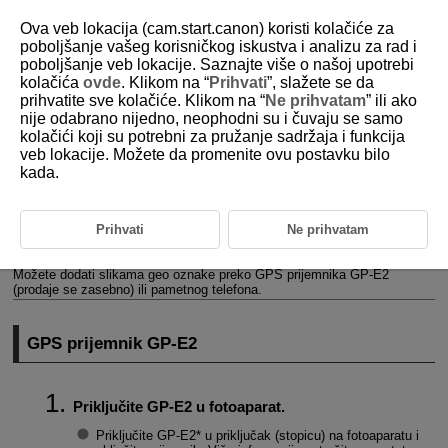
Ova veb lokacija (cam.start.canon) koristi kolačiće za
poboljšanje vašeg korisničkog iskustva i analizu za rad i
poboljšanje veb lokacije. Saznajte više o našoj upotrebi
kolačića
ovde
. Klikom na “
Prihvati
”, slažete se da
D388-189
prihvatite sve kolačiće. Klikom na “
Ne prihvatam
” ili ako
nije odabrano nijedno, neophodni su i čuvaju se samo
Postavke GPS uređaja
kolačići koji su potrebni za pružanje sadržaja i funkcija
veb lokacije. Možete da promenite ovu postavku bilo
kada.
GPS prijemnik
GP-E2
Pametni telefon
Prihvati
Ne prihvatam
Prikazivanje informacija o GPS vezi
Možete dodati slikama geo oznake preko GPS prijemnika
GP-E2
(prodaje se zasebno) ili pametnog telefona.
GPS prijemnik
GP-E2
Priključite
GP-E2
u fotoaparat.
Priključite
GP-E2
* u priključak (stopicu) na fotoaparatu i