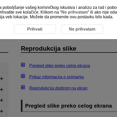
za poboljšanje vašeg korisničkog iskustva i analizu za rad i pobo
rihvatite sve kolačiće. Klikom na “
Ne prihvatam
” ili ako nije 
kcija veb lokacije. Možete da promenite ovu postavku bilo kada.
ukcija slike
Prihvati
Ne prihvatam
Reprodukcija slike
Pregled slike preko celog ekrana
Prikaz informacija o snimanju
Reprodukcija dodirom na ekran
Pregled slike preko celog ekrana