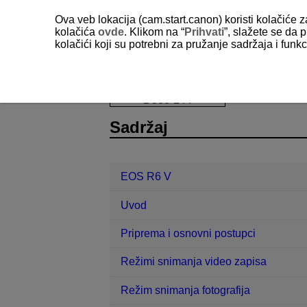
Ova veb lokacija (cam.start.canon) koristi kolačiće 
kolačića
ovde
. Klikom na “
Prihvati
”, slažete se da p
kolačići koji su potrebni za pružanje sadržaja i fun
EOS R6 V
Reprodukcija
Reprod
D388-144
Sadržaj
EOS R6 V
Uvod
Priprema i osnovni postupci
Režimi snimanja video zapisa
Režim snimanja fotografija