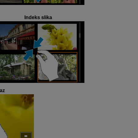
Indeks slika
az