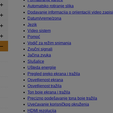
Automatsko rotiranje slika
Dodavanje informacija o orijentaciji video zapi
Datum/vreme/zona
Jezik
Video sistem
Pomoć
Vodič za režim snimanja
Zvučni signali
Jačina zvuka
Slušalice
Ušteda energije
Pregled preko ekrana i tražila
Osvetljenost ekrana
Osvetljenost tražila
Ton boje ekrana i tražila
Precizno podešavanje tona boje tražila
Uvećavanje korisničkog okruženja
HDMI rezolucija