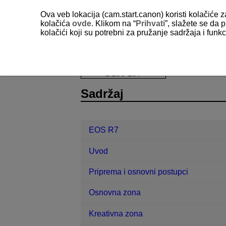
Ova veb lokacija (cam.start.canon) koristi kolačiće 
kolačića
ovde
. Klikom na “
Prihvati
”, slažete se da p
kolačići koji su potrebni za pružanje sadržaja i fun
EOS R7
Postavke
D180-197
Sadržaj
EOS R7
Uvod
Priprema i osnovni postupci
Osnovna zona
Kreativna zona