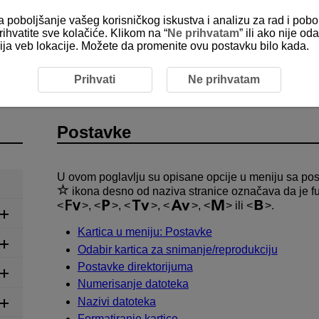
za poboljšanje vašeg korisničkog iskustva i analizu za rad i pobo
rihvatite sve kolačiće. Klikom na “
Ne prihvatam
” ili ako nije 
kcija veb lokacije. Možete da promenite ovu postavku bilo kada.
Prihvati
Ne prihvatam
Postavke
U ovom poglavlju su opisane opcije u meniju sa pos
ikona desno od naziva stranice označava da je 
,
,
,
,
ili
.
Kartica u meniju: Postavke
Odabir kartica za snimanje/reprodukciju
Postavke direktorijuma
Numerisanje datoteka
Nazivi datoteka
Formatiranje kartice