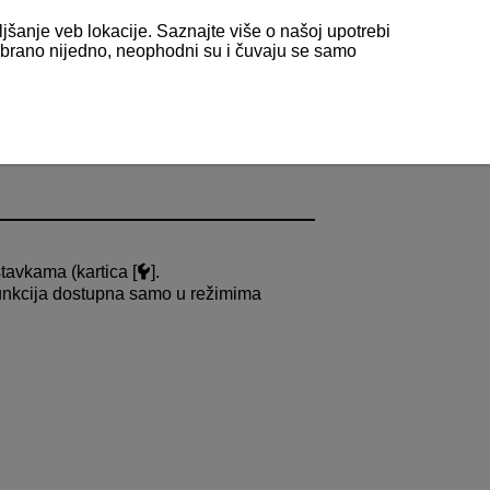
ljšanje veb lokacije. Saznajte više o našoj upotrebi
odabrano nijedno, neophodni su i čuvaju se samo
tavkama (kartica [
].
funkcija dostupna samo u režimima