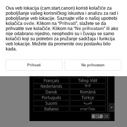
Ova veb lokacija (cam.start.canon) koristi kolačiće za
poboljšanje vašeg korisničkog iskustva i analizu za rad i
poboljšanje veb lokacije. Saznajte više o našoj upotrebi
kolačića
ovde
. Klikom na “
Prihvati
”, slažete se da
D180-207
prihvatite sve kolačiće. Klikom na “
Ne prihvatam
” ili ako
nije odabrano nijedno, neophodni su i čuvaju se samo
Jezik
kolačići koji su potrebni za pružanje sadržaja i funkcija
veb lokacije. Možete da promenite ovu postavku bilo
kada.
Odaberite [
:
Language
] (
).
Odaberite željeni jezik.
Prihvati
Ne prihvatam