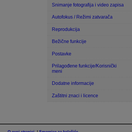
Snimanje fotografija i video zapisa
Autofokus / Režimi zatvarača
Reprodukcija
Bežične funkcije
Postavke
Prilagođene funkcije/Korisnički
meni
Dodatne informacije
Zaštitni znaci i licence
O ovoj stranici
Smernice za kolačiće