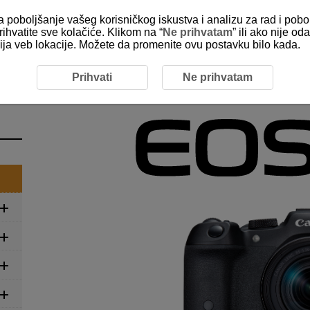
za poboljšanje vašeg korisničkog iskustva i analizu za rad i pobo
rihvatite sve kolačiće. Klikom na “
Ne prihvatam
” ili ako nije 
kcija veb lokacije. Možete da promenite ovu postavku bilo kada.
Prihvati
Ne prihvatam