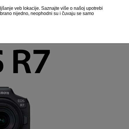
ljšanje veb lokacije. Saznajte više o našoj upotrebi
odabrano nijedno, neophodni su i čuvaju se samo