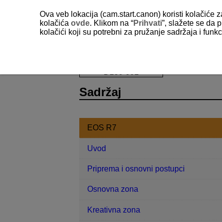
Ova veb lokacija (cam.start.canon) koristi kolačiće 
kolačića
ovde
. Klikom na “
Prihvati
”, slažete se da p
kolačići koji su potrebni za pružanje sadržaja i fun
D180-001
Sadržaj
EOS R7
Uvod
Priprema i osnovni postupci
Osnovna zona
Kreativna zona